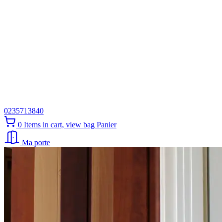
0235713840
0
Items in cart, view bag
Panier
Ma porte