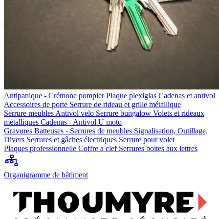
Antipanique - Crémone pompier
Plaque plexiglas
Cadenas et antivol
Accessoires de porte
Serrure de rideau et grille métallique
Serrure meubles
Antivol velo
Serrure bungalow
Volets et rideaux
métalliques
Cadenas - Antivol U moto
Gravures
Batteuses - Serrures de meubles
Signalisation, Outillage,
Divers
Serrures et gâches électriques
Serrure pour volet
Plaques professionnelle
Coffre a clef
Serrures boites aux lettres
Organigramme de bâtiment