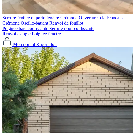
Serrure fenêtre et porte fenêtre
Crémone Ouverture à la Francaise
Crémone Oscillo-battant
Renvoi de fouillot
Poignée baie coulissante
Serrure pour coulissante
Renvoi d'angle
Poignee fenetre
Mon portail & portillon