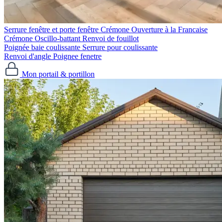
Serrure fenêtre et porte fenêtre
Crémone Ouverture à la Francaise
Crémone Oscillo-battant
Renvoi de fouillot
Poignée baie coulissante
Serrure pour coulissante
Renvoi d'angle
Poignee fenetre
Mon portail & portillon