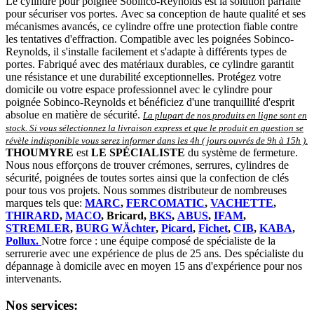
Le cylindre pour poignée Sobinco-Reynolds est la solution parfaite
pour sécuriser vos portes. Avec sa conception de haute qualité et ses
mécanismes avancés, ce cylindre offre une protection fiable contre
les tentatives d'effraction. Compatible avec les poignées Sobinco-
Reynolds, il s'installe facilement et s'adapte à différents types de
portes. Fabriqué avec des matériaux durables, ce cylindre garantit
une résistance et une durabilité exceptionnelles. Protégez votre
domicile ou votre espace professionnel avec le cylindre pour
poignée Sobinco-Reynolds et bénéficiez d'une tranquillité d'esprit
absolue en matière de sécurité.
La plupart de nos produits en ligne sont en
stock. Si vous sélectionnez la livraison express et que le produit en question se
révèle indisponible vous serez informer dans les 4h ( jours ouvrés de 9h à 15h )
.
THOUMYRE
est
LE SPÉCIALISTE
du système de fermeture.
Nous nous efforçons de trouver crémones, serrures, cylindres de
sécurité, poignées de toutes sortes ainsi que la confection de clés
pour tous vos projets. Nous sommes distributeur de nombreuses
marques tels que:
MARC
,
FERCOMATIC
,
VACHETTE
,
THIRARD
,
MACO
, Bricard,
BKS
,
ABUS
,
IFAM
,
STREMLER
,
BURG WÄchter
,
Picard
,
Fichet
,
CIB
,
KABA
,
Pollux.
Notre force : une équipe composé de spécialiste de la
serrurerie avec une expérience de plus de 25 ans. Des spécialiste du
dépannage à domicile avec en moyen 15 ans d'expérience pour nos
intervenants.
Nos services: