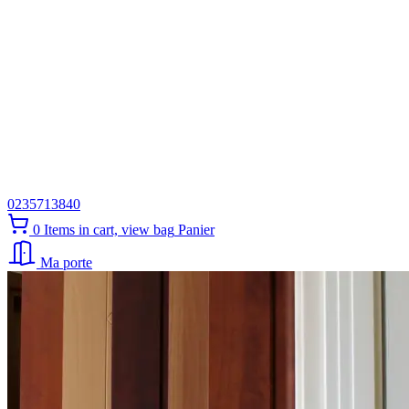
0235713840
0
Items in cart, view bag
Panier
Ma porte