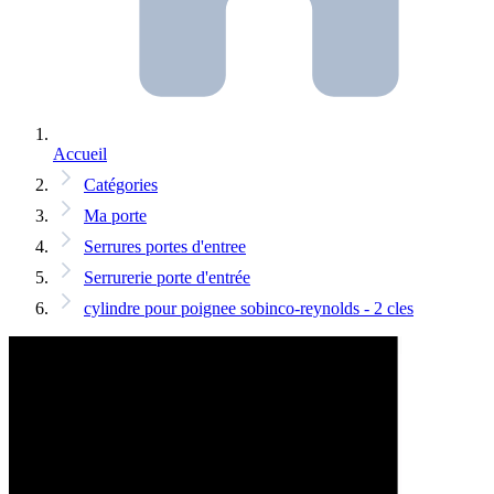
Accueil
Catégories
Ma porte
Serrures portes d'entree
Serrurerie porte d'entrée
cylindre pour poignee sobinco-reynolds - 2 cles