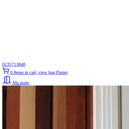
0235713840
0
Items in cart, view bag
Panier
Ma porte