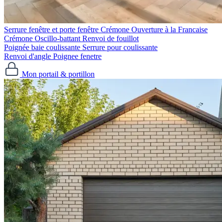
Serrure fenêtre et porte fenêtre
Crémone Ouverture à la Francaise
Crémone Oscillo-battant
Renvoi de fouillot
Poignée baie coulissante
Serrure pour coulissante
Renvoi d'angle
Poignee fenetre
Mon portail & portillon