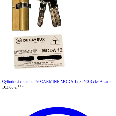
Cylindre à roue dentée CARMINE MODA 12 35/40 3 cles + carte
TTC
103,68 €