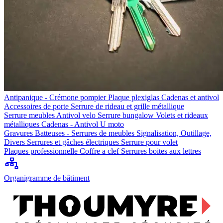
Antipanique - Crémone pompier
Plaque plexiglas
Cadenas et antivol
Accessoires de porte
Serrure de rideau et grille métallique
Serrure meubles
Antivol velo
Serrure bungalow
Volets et rideaux
métalliques
Cadenas - Antivol U moto
Gravures
Batteuses - Serrures de meubles
Signalisation, Outillage,
Divers
Serrures et gâches électriques
Serrure pour volet
Plaques professionnelle
Coffre a clef
Serrures boites aux lettres
Organigramme de bâtiment