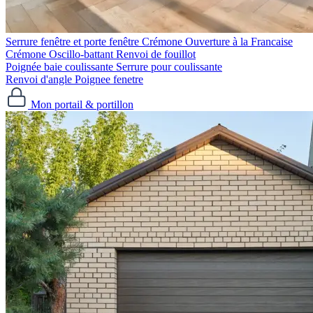
Serrure fenêtre et porte fenêtre
Crémone Ouverture à la Francaise
Crémone Oscillo-battant
Renvoi de fouillot
Poignée baie coulissante
Serrure pour coulissante
Renvoi d'angle
Poignee fenetre
Mon portail & portillon