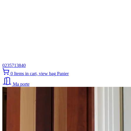
0235713840
0
Items in cart, view bag
Panier
Ma porte