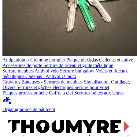
Antipanique - Crémone pompier
Plaque plexiglas
Cadenas et antivol
Accessoires de porte
Serrure de rideau et grille métallique
Serrure meubles
Antivol velo
Serrure bungalow
Volets et rideaux
métalliques
Cadenas - Antivol U moto
Gravures
Batteuses - Serrures de meubles
Signalisation, Outillage,
Divers
Serrures et gâches électriques
Serrure pour volet
Plaques professionnelle
Coffre a clef
Serrures boites aux lettres
Organigramme de bâtiment