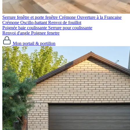
Serrure fenêtre et porte fenêtre
Crémone Ouverture à la Francaise
Crémone Oscillo-battant
Renvoi de fouillot
Poignée baie coulissante
Serrure pour coulissante
Renvoi d'angle
Poignee fenetre
Mon portail & portillon