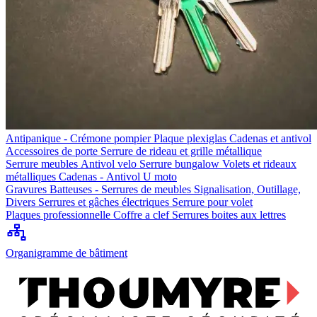
Antipanique - Crémone pompier
Plaque plexiglas
Cadenas et antivol
Accessoires de porte
Serrure de rideau et grille métallique
Serrure meubles
Antivol velo
Serrure bungalow
Volets et rideaux
métalliques
Cadenas - Antivol U moto
Gravures
Batteuses - Serrures de meubles
Signalisation, Outillage,
Divers
Serrures et gâches électriques
Serrure pour volet
Plaques professionnelle
Coffre a clef
Serrures boites aux lettres
Organigramme de bâtiment