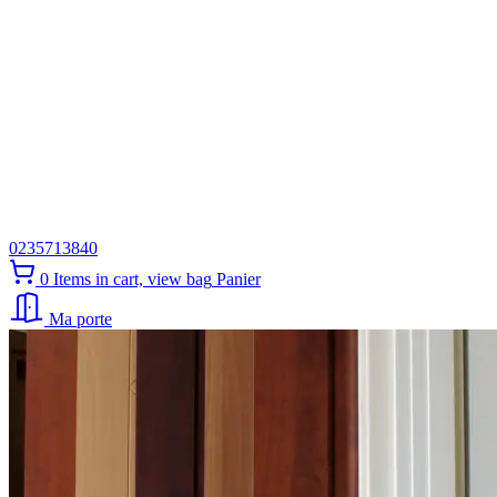
0235713840
0
Items in cart, view bag
Panier
Ma porte