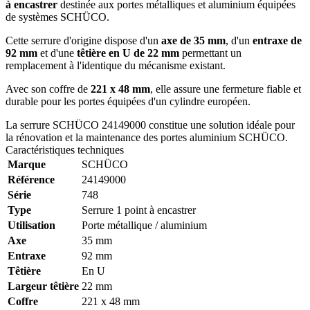
à encastrer
destinée aux portes métalliques et aluminium équipées
de systèmes SCHÜCO.
Cette serrure d'origine dispose d'un
axe de 35 mm
, d'un
entraxe de
92 mm
et d'une
têtière en U de 22 mm
permettant un
remplacement à l'identique du mécanisme existant.
Avec son coffre de
221 x 48 mm
, elle assure une fermeture fiable et
durable pour les portes équipées d'un cylindre européen.
La serrure SCHÜCO 24149000 constitue une solution idéale pour
la rénovation et la maintenance des portes aluminium SCHÜCO.
Caractéristiques techniques
Marque
SCHÜCO
Référence
24149000
Série
748
Type
Serrure 1 point à encastrer
Utilisation
Porte métallique / aluminium
Axe
35 mm
Entraxe
92 mm
Têtière
En U
Largeur têtière
22 mm
Coffre
221 x 48 mm