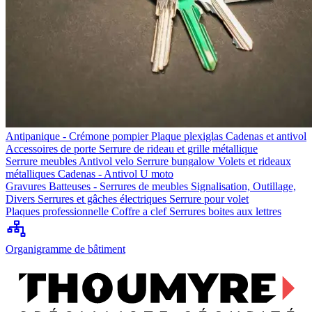
Antipanique - Crémone pompier
Plaque plexiglas
Cadenas et antivol
Accessoires de porte
Serrure de rideau et grille métallique
Serrure meubles
Antivol velo
Serrure bungalow
Volets et rideaux
métalliques
Cadenas - Antivol U moto
Gravures
Batteuses - Serrures de meubles
Signalisation, Outillage,
Divers
Serrures et gâches électriques
Serrure pour volet
Plaques professionnelle
Coffre a clef
Serrures boites aux lettres
Organigramme de bâtiment