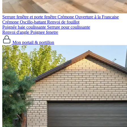
Serrure fenêtre et porte fenêtre
Crémone Ouverture à la Francaise
Crémone Oscillo-battant
Renvoi de fouillot
Poignée baie coulissante
Serrure pour coulissante
Renvoi d'angle
Poignee fenetre
Mon portail & portillon