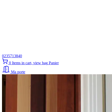
0235713840
0
Items in cart, view bag
Panier
Ma porte