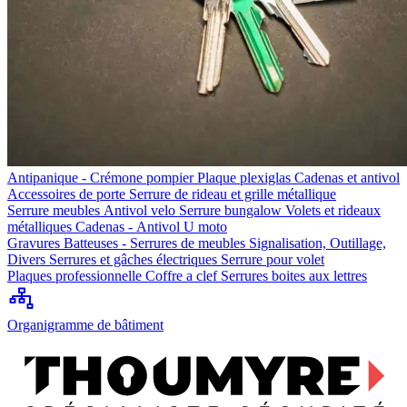
Antipanique - Crémone pompier
Plaque plexiglas
Cadenas et antivol
Accessoires de porte
Serrure de rideau et grille métallique
Serrure meubles
Antivol velo
Serrure bungalow
Volets et rideaux
métalliques
Cadenas - Antivol U moto
Gravures
Batteuses - Serrures de meubles
Signalisation, Outillage,
Divers
Serrures et gâches électriques
Serrure pour volet
Plaques professionnelle
Coffre a clef
Serrures boites aux lettres
Organigramme de bâtiment