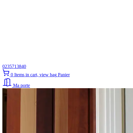
0235713840
0
Items in cart, view bag
Panier
Ma porte