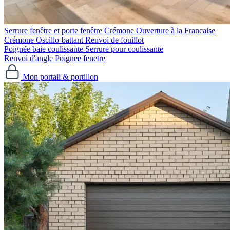
Serrure fenêtre et porte fenêtre
Crémone Ouverture à la Francaise
Crémone Oscillo-battant
Renvoi de fouillot
Poignée baie coulissante
Serrure pour coulissante
Renvoi d'angle
Poignee fenetre
Mon portail & portillon