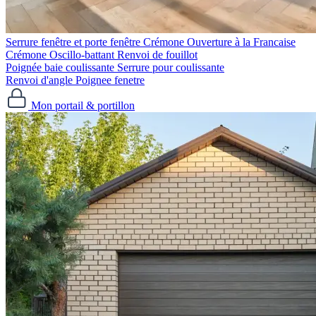
Serrure fenêtre et porte fenêtre
Crémone Ouverture à la Francaise
Crémone Oscillo-battant
Renvoi de fouillot
Poignée baie coulissante
Serrure pour coulissante
Renvoi d'angle
Poignee fenetre
Mon portail & portillon