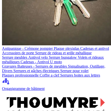
Antipanique - Crémone pompier
Plaque plexiglas
Cadenas et antivol
Accessoires de porte
Serrure de rideau et grille métallique
Serrure meubles
Antivol velo
Serrure bungalow
Volets et rideaux
métalliques
Cadenas - Antivol U moto
Gravures
Batteuses - Serrures de meubles
Signalisation, Outillage,
Divers
Serrures et gâches électriques
Serrure pour volet
Plaques professionnelle
Coffre a clef
Serrures boites aux lettres
Organigramme de bâtiment