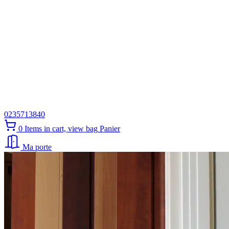
0235713840
0
Items in cart, view bag
Panier
Ma porte