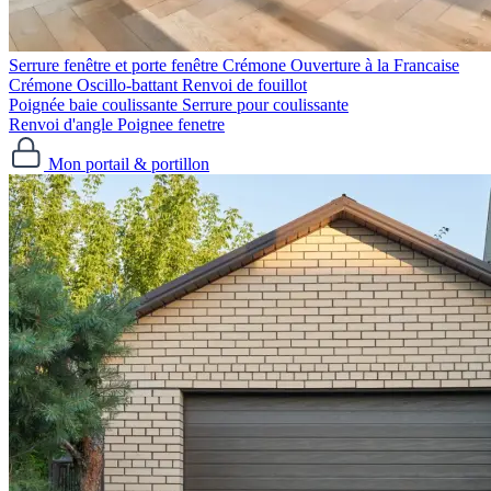
Serrure fenêtre et porte fenêtre
Crémone Ouverture à la Francaise
Crémone Oscillo-battant
Renvoi de fouillot
Poignée baie coulissante
Serrure pour coulissante
Renvoi d'angle
Poignee fenetre
Mon portail & portillon