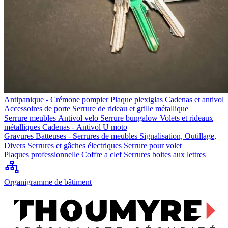
Antipanique - Crémone pompier
Plaque plexiglas
Cadenas et antivol
Accessoires de porte
Serrure de rideau et grille métallique
Serrure meubles
Antivol velo
Serrure bungalow
Volets et rideaux
métalliques
Cadenas - Antivol U moto
Gravures
Batteuses - Serrures de meubles
Signalisation, Outillage,
Divers
Serrures et gâches électriques
Serrure pour volet
Plaques professionnelle
Coffre a clef
Serrures boites aux lettres
Organigramme de bâtiment