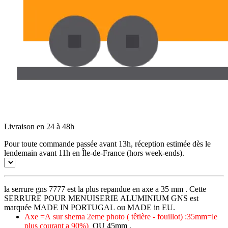
Livraison en 24 à 48h
Pour toute commande passée avant 13h, réception estimée dès le
lendemain avant 11h en Île-de-France (hors week-ends).
la serrure gns 7777 est la plus repandue en axe a 35 mm . Cette
SERRURE POUR MENUISERIE ALUMINIUM GNS est
marquée MADE IN PORTUGAL ou MADE in EU.
Axe =A sur shema 2eme photo
( têtière - fouillot) :35mm=le
plus courant a 90%)
OU 45mm .