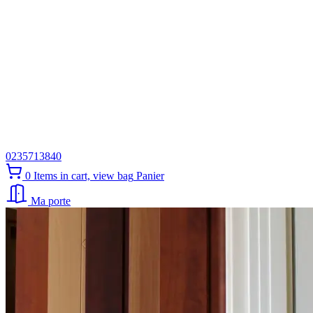
0235713840
0
Items in cart, view bag
Panier
Ma porte