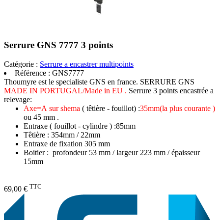
Serrure GNS 7777 3 points
Catégorie :
Serrure a encastrer multipoints
Référence :
GNS7777
Thoumyre est le specialiste GNS en france. SERRURE GNS
MADE IN PORTUGAL/Made in EU .
Serrure 3 points encastrée a
relevage:
Axe=A sur shema
( têtière - fouillot) :
35mm(la plus courante )
ou 45 mm .
Entraxe ( fouillot - cylindre ) :85mm
Têtière : 354mm / 22mm
Entraxe de fixation 305 mm
Boitier : profondeur 53 mm / largeur 223 mm / épaisseur
15mm
TTC
69,00 €