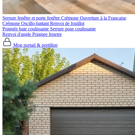
Serrure fenêtre et porte fenêtre
Crémone Ouverture à la Francaise
Crémone Oscillo-battant
Renvoi de fouillot
Poignée baie coulissante
Serrure pour coulissante
Renvoi d'angle
Poignee fenetre
Mon portail & portillon