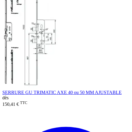
SERRURE GU TRIMATIC AXE 40 ou 50 MM AJUSTABLE
dès
TTC
150,41 €