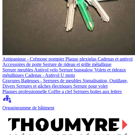
Antipanique - Crémone pompier
Plaque plexiglas
Cadenas et antivol
Accessoires de porte
Serrure de rideau et grille métallique
Serrure meubles
Antivol velo
Serrure bungalow
Volets et rideaux
métalliques
Cadenas - Antivol U moto
Gravures
Batteuses - Serrures de meubles
Signalisation, Outillage,
Divers
Serrures et gâches électriques
Serrure pour volet
Plaques professionnelle
Coffre a clef
Serrures boites aux lettres
Organigramme de bâtiment