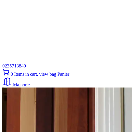
0235713840
0
Items in cart, view bag
Panier
Ma porte