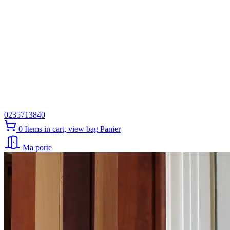
0235713840
0
Items in cart, view bag
Panier
Ma porte