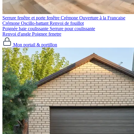
Serrure fenêtre et porte fenêtre
Crémone Ouverture à la Francaise
Crémone Oscillo-battant
Renvoi de fouillot
Poignée baie coulissante
Serrure pour coulissante
Renvoi d'angle
Poignee fenetre
Mon portail & portillon