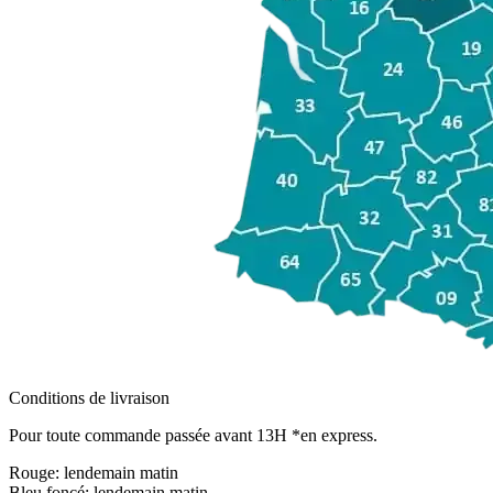
Conditions de livraison
Pour toute commande passée avant 13H *en express.
Rouge:
lendemain matin
Bleu foncé:
lendemain matin