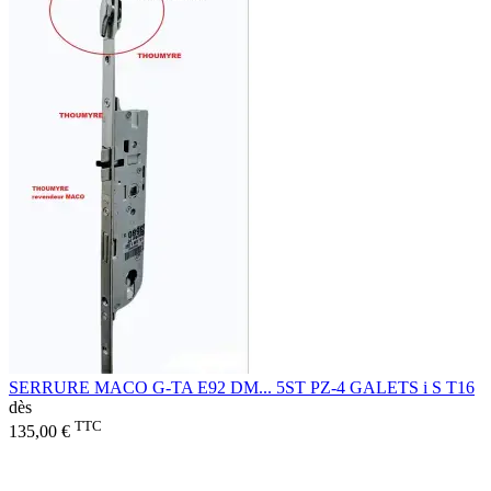
SERRURE MACO G-TA E92 DM... 5ST PZ-4 GALETS i S T16
dès
TTC
135,00 €