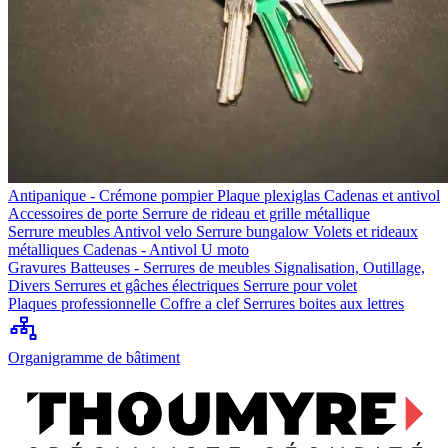
Antipanique - Crémone pompier
Plaque plexiglas
Cadenas et antivol
Accessoires de porte
Serrure de rideau et grille métallique
Serrure meubles
Antivol velo
Serrure bungalow
Volets et rideaux
métalliques
Cadenas - Antivol U moto
Gravures
Batteuses - Serrures de meubles
Signalisation, Outillage,
Divers
Serrures et gâches électriques
Serrure pour volet
Plaques professionnelle
Coffre a clef
Serrures boites aux lettres
Organigramme de bâtiment