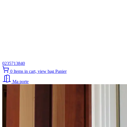
0235713840
0
Items in cart, view bag
Panier
Ma porte