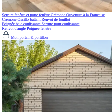
Serrure fenêtre et porte fenêtre
Crémone Ouverture à la Francaise
Crémone Oscillo-battant
Renvoi de fouillot
Poignée baie coulissante
Serrure pour coulissante
Renvoi d'angle
Poignee fenetre
Mon portail & portillon