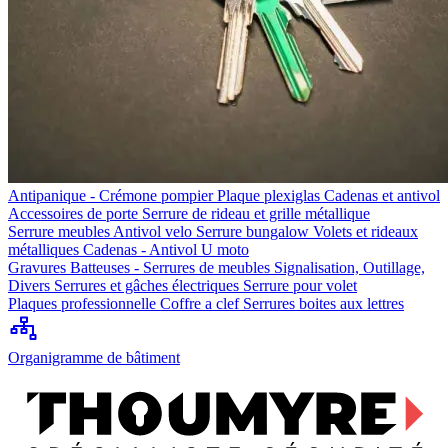
Antipanique - Crémone pompier
Plaque plexiglas
Cadenas et antivol
Accessoires de porte
Serrure de rideau et grille métallique
Serrure meubles
Antivol velo
Serrure bungalow
Volets et rideaux
métalliques
Cadenas - Antivol U moto
Gravures
Batteuses - Serrures de meubles
Signalisation, Outillage,
Divers
Serrures et gâches électriques
Serrure pour volet
Plaques professionnelle
Coffre a clef
Serrures boites aux lettres
Organigramme de bâtiment