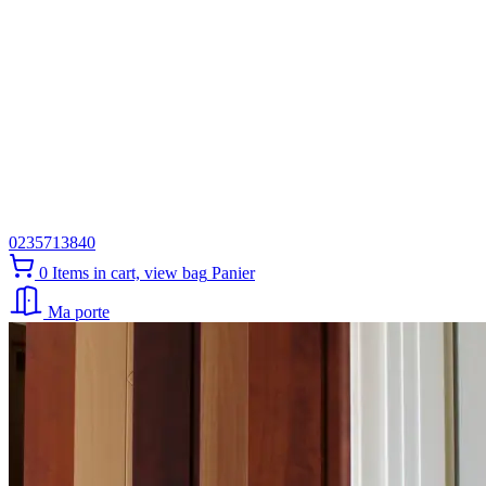
0235713840
0
Items in cart, view bag
Panier
Ma porte