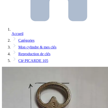
Accueil
Catégories
Mon cylindre & mes clés
Reproduction de clés
Clé PICARDE 105