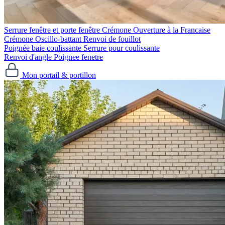
Serrure fenêtre et porte fenêtre
Crémone Ouverture à la Francaise
Crémone Oscillo-battant
Renvoi de fouillot
Poignée baie coulissante
Serrure pour coulissante
Renvoi d'angle
Poignee fenetre
Mon portail & portillon