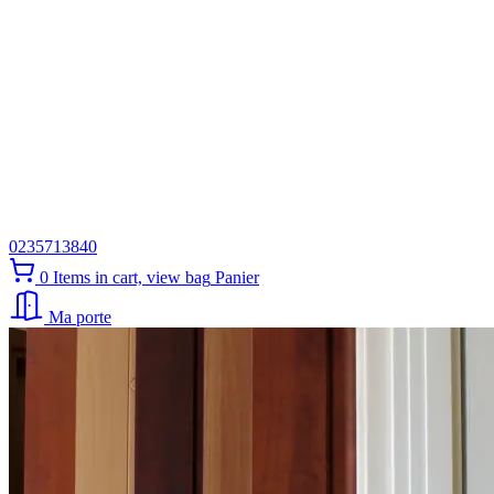
0235713840
0
Items in cart, view bag
Panier
Ma porte