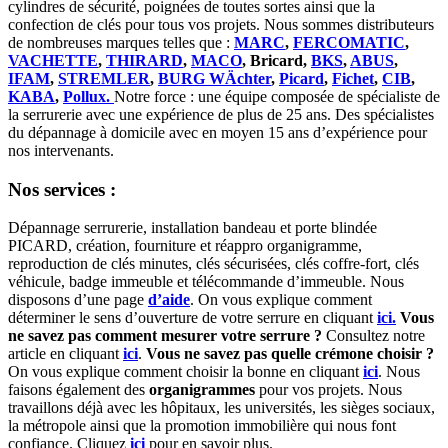
cylindres de sécurité, poignées de toutes sortes ainsi que la
confection de clés pour tous vos projets. Nous sommes distributeurs
de nombreuses marques telles que :
MARC
,
FERCOMATIC
,
VACHETTE
,
THIRARD
,
MACO
, Bricard,
BKS
,
ABUS
,
IFAM
,
STREMLER
,
BURG WÄchter
,
Picard
,
Fichet
,
CIB
,
KABA
,
Pollux.
Notre force : une équipe composée de spécialiste de
la serrurerie avec une expérience de plus de 25 ans. Des spécialistes
du dépannage à domicile avec en moyen 15 ans d’expérience pour
nos intervenants.
Nos services :
Dépannage serrurerie, installation bandeau et porte blindée
PICARD, création, fourniture et réappro organigramme,
reproduction de clés minutes, clés sécurisées, clés coffre-fort, clés
véhicule, badge immeuble et télécommande d’immeuble. Nous
disposons d’une page
d’aide
. On vous explique comment
déterminer le sens d’ouverture de votre serrure en cliquant
ici.
Vous
ne savez pas comment mesurer votre serrure ?
Consultez notre
article en cliquant
ici
.
Vous ne savez pas quelle crémone choisir ?
On vous explique comment choisir la bonne en cliquant
ici
. Nous
faisons également des
organigrammes
pour vos projets. Nous
travaillons déjà avec les hôpitaux, les universités, les sièges sociaux,
la métropole ainsi que la promotion immobilière qui nous font
confiance. Cliquez
ici
pour en savoir plus.