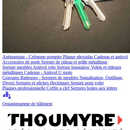
Antipanique - Crémone pompier
Plaque plexiglas
Cadenas et antivol
Accessoires de porte
Serrure de rideau et grille métallique
Serrure meubles
Antivol velo
Serrure bungalow
Volets et rideaux
métalliques
Cadenas - Antivol U moto
Gravures
Batteuses - Serrures de meubles
Signalisation, Outillage,
Divers
Serrures et gâches électriques
Serrure pour volet
Plaques professionnelle
Coffre a clef
Serrures boites aux lettres
Organigramme de bâtiment