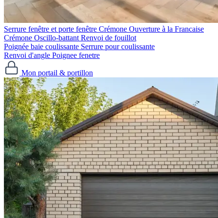
Serrure fenêtre et porte fenêtre
Crémone Ouverture à la Francaise
Crémone Oscillo-battant
Renvoi de fouillot
Poignée baie coulissante
Serrure pour coulissante
Renvoi d'angle
Poignee fenetre
Mon portail & portillon