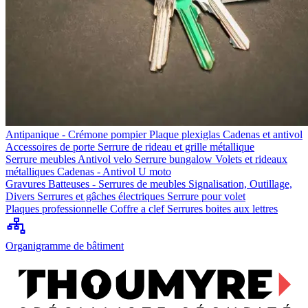
Antipanique - Crémone pompier
Plaque plexiglas
Cadenas et antivol
Accessoires de porte
Serrure de rideau et grille métallique
Serrure meubles
Antivol velo
Serrure bungalow
Volets et rideaux
métalliques
Cadenas - Antivol U moto
Gravures
Batteuses - Serrures de meubles
Signalisation, Outillage,
Divers
Serrures et gâches électriques
Serrure pour volet
Plaques professionnelle
Coffre a clef
Serrures boites aux lettres
Organigramme de bâtiment