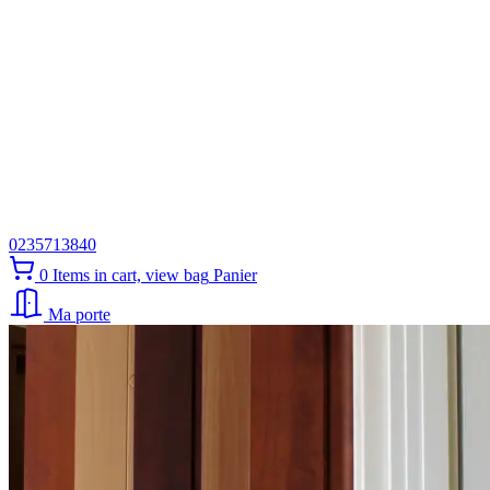
0235713840
0
Items in cart, view bag
Panier
Ma porte