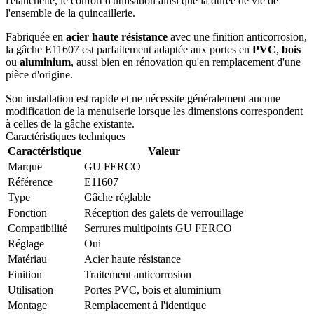
l'étanchéité, le confort d'utilisation ainsi que la durée de vie de
l'ensemble de la quincaillerie.
Fabriquée en
acier haute résistance
avec une finition anticorrosion,
la gâche E11607 est parfaitement adaptée aux portes en
PVC
,
bois
ou
aluminium
, aussi bien en rénovation qu'en remplacement d'une
pièce d'origine.
Son installation est rapide et ne nécessite généralement aucune
modification de la menuiserie lorsque les dimensions correspondent
à celles de la gâche existante.
Caractéristiques techniques
Caractéristique
Valeur
Marque
GU FERCO
Référence
E11607
Type
Gâche réglable
Fonction
Réception des galets de verrouillage
Compatibilité
Serrures multipoints GU FERCO
Réglage
Oui
Matériau
Acier haute résistance
Finition
Traitement anticorrosion
Utilisation
Portes PVC, bois et aluminium
Montage
Remplacement à l'identique