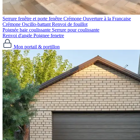
Serrure fenêtre et porte fenêtre
Crémone Ouverture à la Francaise
Crémone Oscillo-battant
Renvoi de fouillot
Poignée baie coulissante
Serrure pour coulissante
Renvoi d'angle
Poignee fenetre
Mon portail & portillon