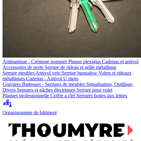
Antipanique - Crémone pompier
Plaque plexiglas
Cadenas et antivol
Accessoires de porte
Serrure de rideau et grille métallique
Serrure meubles
Antivol velo
Serrure bungalow
Volets et rideaux
métalliques
Cadenas - Antivol U moto
Gravures
Batteuses - Serrures de meubles
Signalisation, Outillage,
Divers
Serrures et gâches électriques
Serrure pour volet
Plaques professionnelle
Coffre a clef
Serrures boites aux lettres
Organigramme de bâtiment