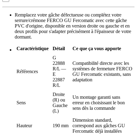
Remplacez votre gâche défectueuse ou complétez votre
serrure/crémone FERCO GU Fercomatic avec cette gâche
PVC d'origine, disponible en version droite ou gauche et en
deux profils pour s'adapter précisément à l'épaisseur de votre
dormant.
Caractéristique
Détail
Ce que ça vous apporte
G
22888
Compatibilité directe avec les
R/L —
systèmes de fermeture FERCO
Références
E
GU Fercomatic existants, sans
22887
adaptation
R/L
Droite
Un montage garanti sans
(R) ou
Sens
erreur en choisissant le bon
Gauche
sens dès la commande
(L)
Dimension standard,
Hauteur
190 mm
correspond aux gâches GU
Fercomatic déjà installées