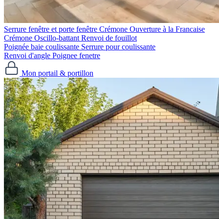
Serrure fenêtre et porte fenêtre
Crémone Ouverture à la Francaise
Crémone Oscillo-battant
Renvoi de fouillot
Poignée baie coulissante
Serrure pour coulissante
Renvoi d'angle
Poignee fenetre
Mon portail & portillon