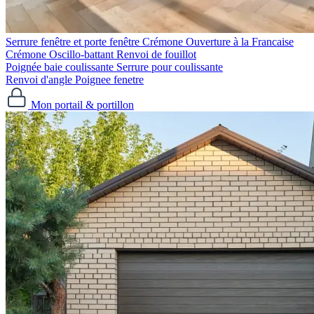
Serrure fenêtre et porte fenêtre
Crémone Ouverture à la Francaise
Crémone Oscillo-battant
Renvoi de fouillot
Poignée baie coulissante
Serrure pour coulissante
Renvoi d'angle
Poignee fenetre
Mon portail & portillon