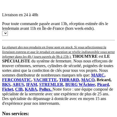
Livraison en 24 à 48h
Pour toute commande passée avant 13h, réception estimée dès le
lendemain avant 11h en Île-de-France (hors week-ends).
La plupart des nos produits en ligne sont en stock. Si vous sélectionnez la
livraison express et que le produit en question se révèle indisponible vous serez
THOUMYRE
est
LE
informer dans les 4h ( jours ouvrés de 9h à 15h )
.
SPÉCIALISTE
du système de fermeture. Nous nous efforçons de
trouver crémones, serrures, cylindres de sécurité, poignées de toutes
sortes ainsi que la confection de clés pour tous vos projets. Nous
sommes distributeur de nombreuses marques tels que:
MARC
,
FERCOMATIC
,
VACHETTE
,
THIRARD
,
MACO
, Bricard,
BKS
,
ABUS
,
IFAM
,
STREMLER
,
BURG WÄchter
,
Picard
,
Fichet
,
CIB
,
KABA
,
Pollux.
Notre force : une équipe composé de
spécialiste de la serrurerie avec une expérience de plus de 25 ans.
Des spécialiste du dépannage à domicile avec en moyen 15 ans
d'expérience pour nos intervenants.
Nos services: