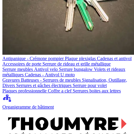
Antipanique - Crémone pompier
Plaque plexiglas
Cadenas et antivol
Accessoires de porte
Serrure de rideau et grille métallique
Serrure meubles
Antivol velo
Serrure bungalow
Volets et rideaux
métalliques
Cadenas - Antivol U moto
Gravures
Batteuses - Serrures de meubles
Signalisation, Outillage,
Divers
Serrures et gâches électriques
Serrure pour volet
Plaques professionnelle
Coffre a clef
Serrures boites aux lettres
Organigramme de bâtiment