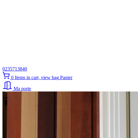
0235713840
0
Items in cart, view bag
Panier
Ma porte