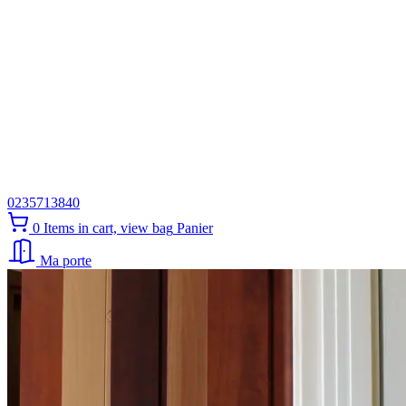
0235713840
0
Items in cart, view bag
Panier
Ma porte