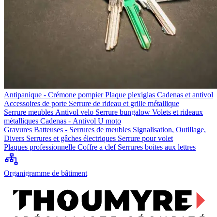
Antipanique - Crémone pompier
Plaque plexiglas
Cadenas et antivol
Accessoires de porte
Serrure de rideau et grille métallique
Serrure meubles
Antivol velo
Serrure bungalow
Volets et rideaux
métalliques
Cadenas - Antivol U moto
Gravures
Batteuses - Serrures de meubles
Signalisation, Outillage,
Divers
Serrures et gâches électriques
Serrure pour volet
Plaques professionnelle
Coffre a clef
Serrures boites aux lettres
Organigramme de bâtiment