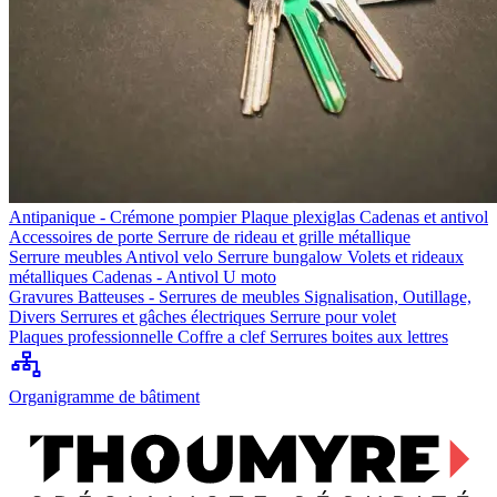
Antipanique - Crémone pompier
Plaque plexiglas
Cadenas et antivol
Accessoires de porte
Serrure de rideau et grille métallique
Serrure meubles
Antivol velo
Serrure bungalow
Volets et rideaux
métalliques
Cadenas - Antivol U moto
Gravures
Batteuses - Serrures de meubles
Signalisation, Outillage,
Divers
Serrures et gâches électriques
Serrure pour volet
Plaques professionnelle
Coffre a clef
Serrures boites aux lettres
Organigramme de bâtiment