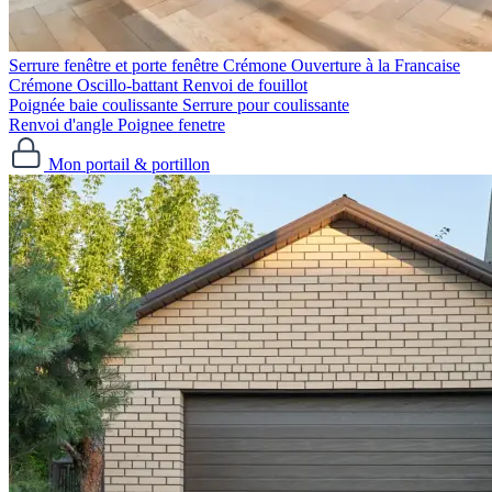
Serrure fenêtre et porte fenêtre
Crémone Ouverture à la Francaise
Crémone Oscillo-battant
Renvoi de fouillot
Poignée baie coulissante
Serrure pour coulissante
Renvoi d'angle
Poignee fenetre
Mon portail & portillon