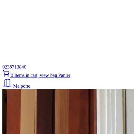
0235713840
0
Items in cart, view bag
Panier
Ma porte