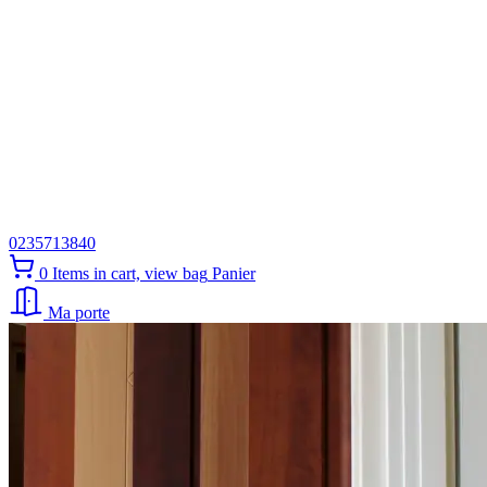
0235713840
0
Items in cart, view bag
Panier
Ma porte