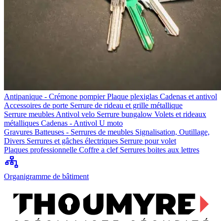
Antipanique - Crémone pompier
Plaque plexiglas
Cadenas et antivol
Accessoires de porte
Serrure de rideau et grille métallique
Serrure meubles
Antivol velo
Serrure bungalow
Volets et rideaux
métalliques
Cadenas - Antivol U moto
Gravures
Batteuses - Serrures de meubles
Signalisation, Outillage,
Divers
Serrures et gâches électriques
Serrure pour volet
Plaques professionnelle
Coffre a clef
Serrures boites aux lettres
Organigramme de bâtiment