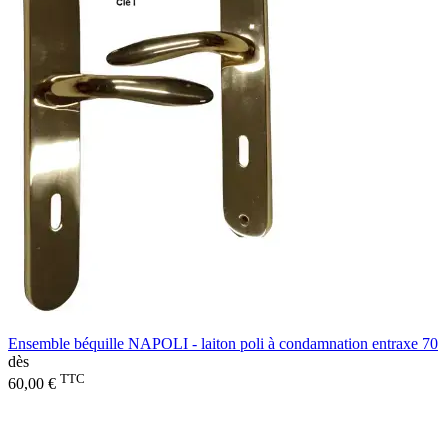
Ensemble béquille NAPOLI - laiton poli à condamnation entraxe 70
dès
TTC
60,00 €