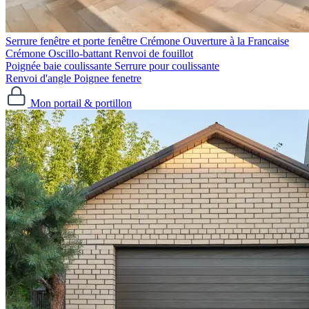
Serrure fenêtre et porte fenêtre
Crémone Ouverture à la Francaise
Crémone Oscillo-battant
Renvoi de fouillot
Poignée baie coulissante
Serrure pour coulissante
Renvoi d'angle
Poignee fenetre
Mon portail & portillon