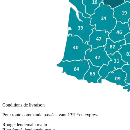
Conditions de livraison
Pour toute commande passée avant 13H *en express.
Rouge:
lendemain matin
Bleu foncé:
lendemain matin