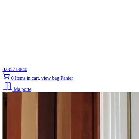
0235713840
0
Items in cart, view bag
Panier
Ma porte