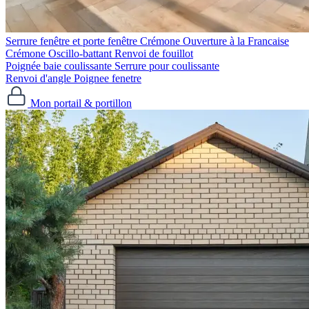
Serrure fenêtre et porte fenêtre
Crémone Ouverture à la Francaise
Crémone Oscillo-battant
Renvoi de fouillot
Poignée baie coulissante
Serrure pour coulissante
Renvoi d'angle
Poignee fenetre
Mon portail & portillon