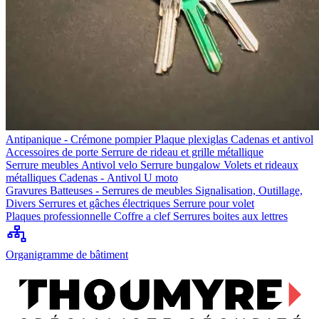
Antipanique - Crémone pompier
Plaque plexiglas
Cadenas et antivol
Accessoires de porte
Serrure de rideau et grille métallique
Serrure meubles
Antivol velo
Serrure bungalow
Volets et rideaux
métalliques
Cadenas - Antivol U moto
Gravures
Batteuses - Serrures de meubles
Signalisation, Outillage,
Divers
Serrures et gâches électriques
Serrure pour volet
Plaques professionnelle
Coffre a clef
Serrures boites aux lettres
Organigramme de bâtiment