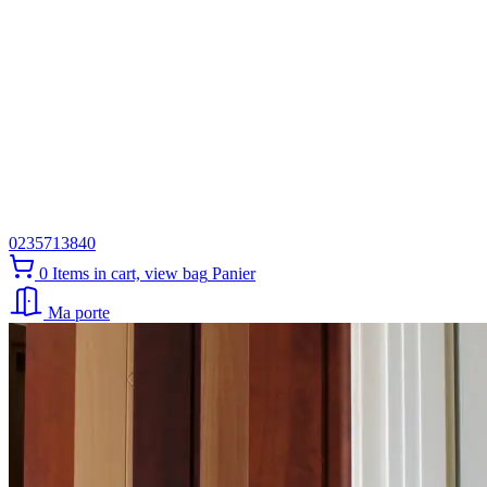
0235713840
0
Items in cart, view bag
Panier
Ma porte