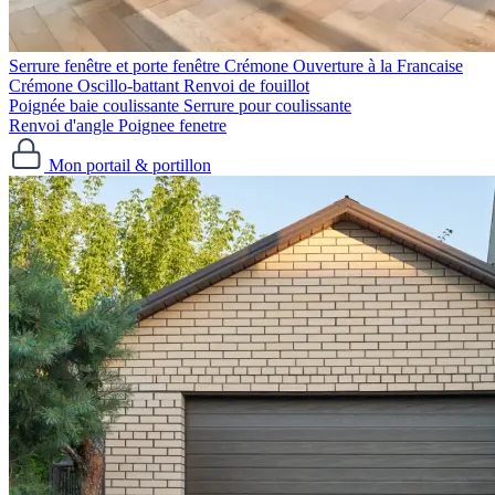
Serrure fenêtre et porte fenêtre
Crémone Ouverture à la Francaise
Crémone Oscillo-battant
Renvoi de fouillot
Poignée baie coulissante
Serrure pour coulissante
Renvoi d'angle
Poignee fenetre
Mon portail & portillon