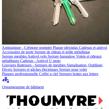
Antipanique - Crémone pompier
Plaque plexiglas
Cadenas et antivol
Accessoires de porte
Serrure de rideau et grille métallique
Serrure meubles
Antivol velo
Serrure bungalow
Volets et rideaux
métalliques
Cadenas - Antivol U moto
Gravures
Batteuses - Serrures de meubles
Signalisation, Outillage,
Divers
Serrures et gâches électriques
Serrure pour volet
Plaques professionnelle
Coffre a clef
Serrures boites aux lettres
Organigramme de bâtiment