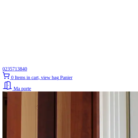
0235713840
0
Items in cart, view bag
Panier
Ma porte