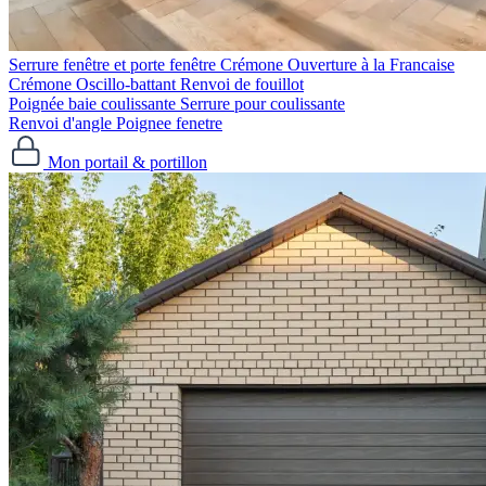
Serrure fenêtre et porte fenêtre
Crémone Ouverture à la Francaise
Crémone Oscillo-battant
Renvoi de fouillot
Poignée baie coulissante
Serrure pour coulissante
Renvoi d'angle
Poignee fenetre
Mon portail & portillon