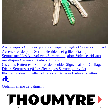
Antipanique - Crémone pompier
Plaque plexiglas
Cadenas et antivol
Accessoires de porte
Serrure de rideau et grille métallique
Serrure meubles
Antivol velo
Serrure bungalow
Volets et rideaux
métalliques
Cadenas - Antivol U moto
Gravures
Batteuses - Serrures de meubles
Signalisation, Outillage,
Divers
Serrures et gâches électriques
Serrure pour volet
Plaques professionnelle
Coffre a clef
Serrures boites aux lettres
Organigramme de bâtiment