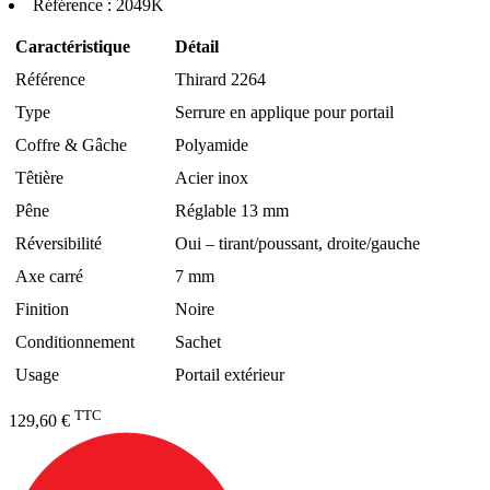
Référence :
2049K
Caractéristique
Détail
Référence
Thirard 2264
Type
Serrure en applique pour portail
Coffre & Gâche
Polyamide
Têtière
Acier inox
Pêne
Réglable 13 mm
Réversibilité
Oui – tirant/poussant, droite/gauche
Axe carré
7 mm
Finition
Noire
Conditionnement
Sachet
Usage
Portail extérieur
TTC
129,60 €