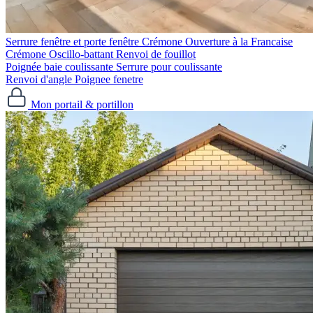
Serrure fenêtre et porte fenêtre
Crémone Ouverture à la Francaise
Crémone Oscillo-battant
Renvoi de fouillot
Poignée baie coulissante
Serrure pour coulissante
Renvoi d'angle
Poignee fenetre
Mon portail & portillon