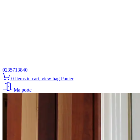
0235713840
0
Items in cart, view bag
Panier
Ma porte