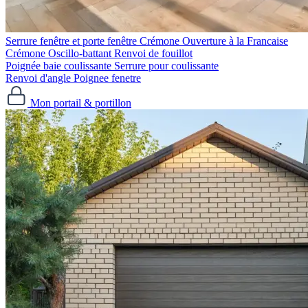
Serrure fenêtre et porte fenêtre
Crémone Ouverture à la Francaise
Crémone Oscillo-battant
Renvoi de fouillot
Poignée baie coulissante
Serrure pour coulissante
Renvoi d'angle
Poignee fenetre
Mon portail & portillon