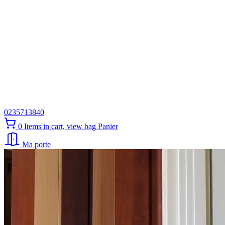
0235713840
0
Items in cart, view bag
Panier
Ma porte