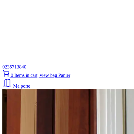
0235713840
0
Items in cart, view bag
Panier
Ma porte