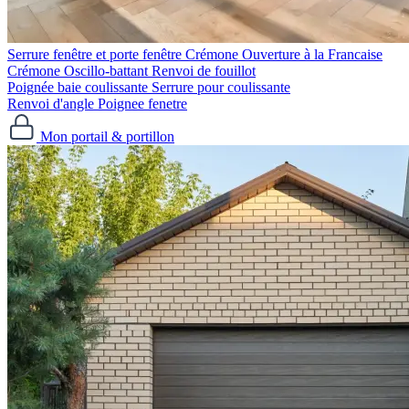
Serrure fenêtre et porte fenêtre
Crémone Ouverture à la Francaise
Crémone Oscillo-battant
Renvoi de fouillot
Poignée baie coulissante
Serrure pour coulissante
Renvoi d'angle
Poignee fenetre
Mon portail & portillon