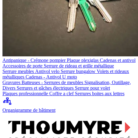
Antipanique - Crémone pompier
Plaque plexiglas
Cadenas et antivol
Accessoires de porte
Serrure de rideau et grille métallique
Serrure meubles
Antivol velo
Serrure bungalow
Volets et rideaux
métalliques
Cadenas - Antivol U moto
Gravures
Batteuses - Serrures de meubles
Signalisation, Outillage,
Divers
Serrures et gâches électriques
Serrure pour volet
Plaques professionnelle
Coffre a clef
Serrures boites aux lettres
Organigramme de bâtiment