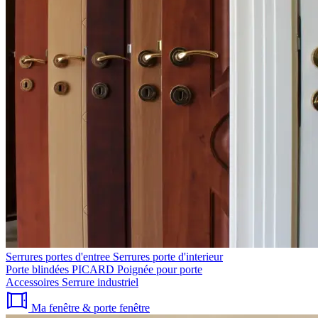
Serrures portes d'entree
Serrures porte d'interieur
Porte blindées PICARD
Poignée pour porte
Accessoires
Serrure industriel
Ma fenêtre & porte fenêtre