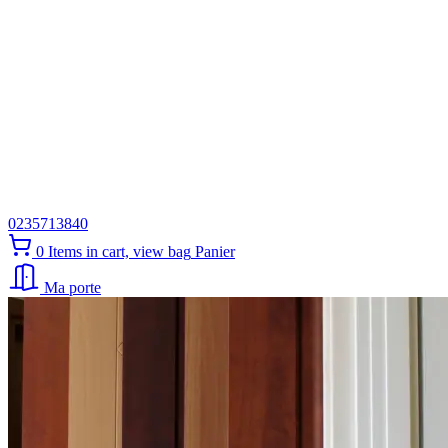
0235713840
0
Items in cart, view bag
Panier
Ma porte