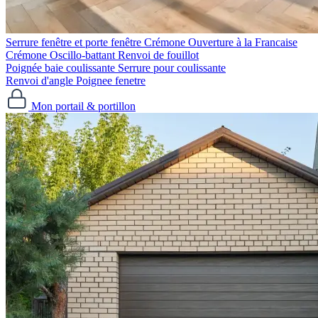
Serrure fenêtre et porte fenêtre
Crémone Ouverture à la Francaise
Crémone Oscillo-battant
Renvoi de fouillot
Poignée baie coulissante
Serrure pour coulissante
Renvoi d'angle
Poignee fenetre
Mon portail & portillon