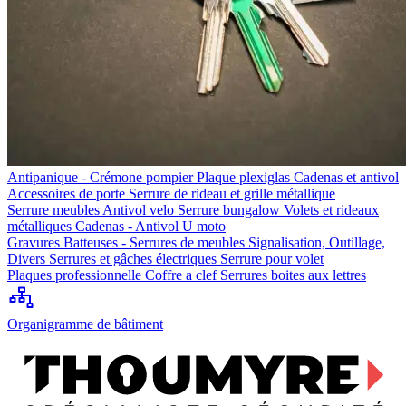
Antipanique - Crémone pompier
Plaque plexiglas
Cadenas et antivol
Accessoires de porte
Serrure de rideau et grille métallique
Serrure meubles
Antivol velo
Serrure bungalow
Volets et rideaux
métalliques
Cadenas - Antivol U moto
Gravures
Batteuses - Serrures de meubles
Signalisation, Outillage,
Divers
Serrures et gâches électriques
Serrure pour volet
Plaques professionnelle
Coffre a clef
Serrures boites aux lettres
Organigramme de bâtiment