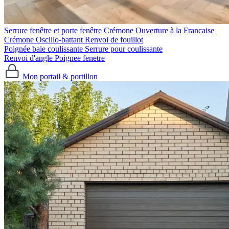
Serrure fenêtre et porte fenêtre
Crémone Ouverture à la Francaise
Crémone Oscillo-battant
Renvoi de fouillot
Poignée baie coulissante
Serrure pour coulissante
Renvoi d'angle
Poignee fenetre
Mon portail & portillon