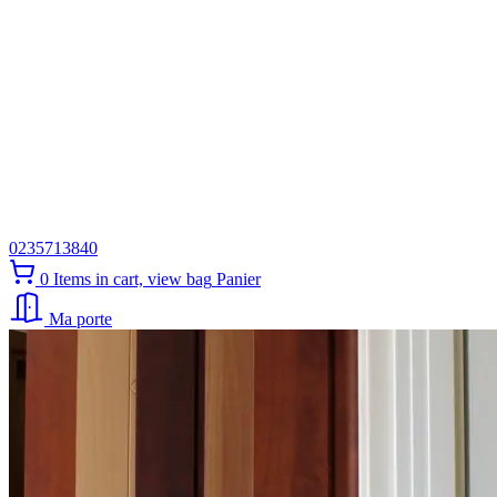
0235713840
0
Items in cart, view bag
Panier
Ma porte