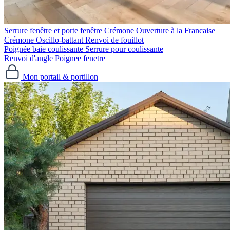
Serrure fenêtre et porte fenêtre
Crémone Ouverture à la Francaise
Crémone Oscillo-battant
Renvoi de fouillot
Poignée baie coulissante
Serrure pour coulissante
Renvoi d'angle
Poignee fenetre
Mon portail & portillon