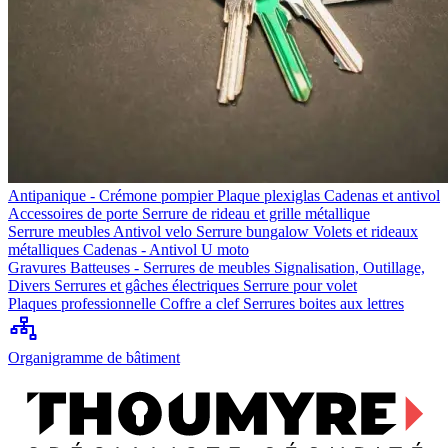
Antipanique - Crémone pompier
Plaque plexiglas
Cadenas et antivol
Accessoires de porte
Serrure de rideau et grille métallique
Serrure meubles
Antivol velo
Serrure bungalow
Volets et rideaux
métalliques
Cadenas - Antivol U moto
Gravures
Batteuses - Serrures de meubles
Signalisation, Outillage,
Divers
Serrures et gâches électriques
Serrure pour volet
Plaques professionnelle
Coffre a clef
Serrures boites aux lettres
Organigramme de bâtiment