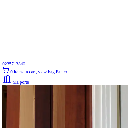
0235713840
0
Items in cart, view bag
Panier
Ma porte