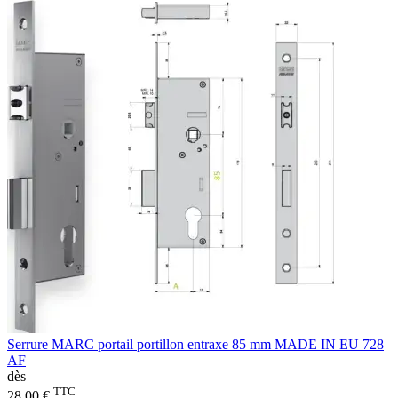
Serrure MARC portail portillon entraxe 85 mm MADE IN EU 728
AF
dès
TTC
28,00 €