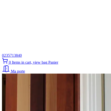
0235713840
0
Items in cart, view bag
Panier
Ma porte