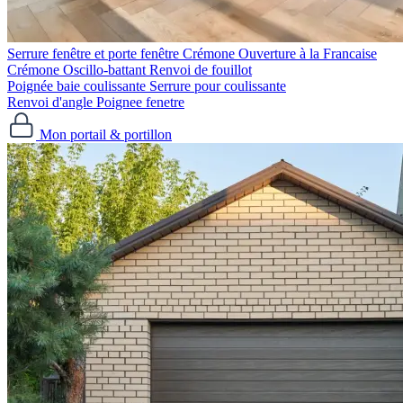
Serrure fenêtre et porte fenêtre
Crémone Ouverture à la Francaise
Crémone Oscillo-battant
Renvoi de fouillot
Poignée baie coulissante
Serrure pour coulissante
Renvoi d'angle
Poignee fenetre
Mon portail & portillon