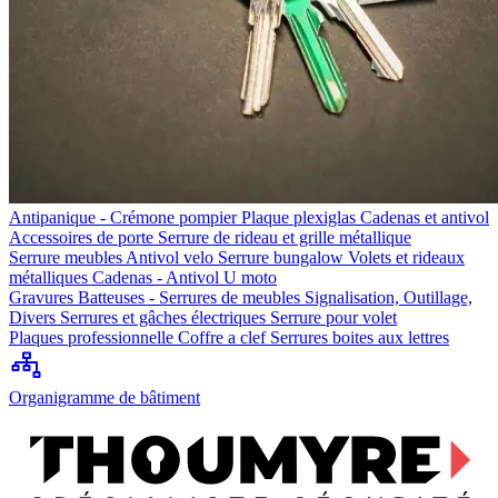
Antipanique - Crémone pompier
Plaque plexiglas
Cadenas et antivol
Accessoires de porte
Serrure de rideau et grille métallique
Serrure meubles
Antivol velo
Serrure bungalow
Volets et rideaux
métalliques
Cadenas - Antivol U moto
Gravures
Batteuses - Serrures de meubles
Signalisation, Outillage,
Divers
Serrures et gâches électriques
Serrure pour volet
Plaques professionnelle
Coffre a clef
Serrures boites aux lettres
Organigramme de bâtiment