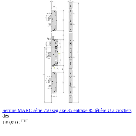
Serrure MARC série 750 seg axe 35 entraxe 85 têtière U a crochets
dès
TTC
139,99 €