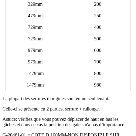
329mm
200
479mm
250
729mm
400
729mm
500
979mm
600
979mm
700
1479mm
800
1479mm
980
La plupart des serrures d'origines sont en un seul tenant.
Celle-ci se présente en 2 parties, serrure + rallonge.
Astuce: vérifiez que vous pouvez déplacer de haut en bas les
gâches,et dans ce cas la position des galets n'a pas d’importance.
G-20461-01 = COTE D 100MM-NON DISPONIBLE SUR