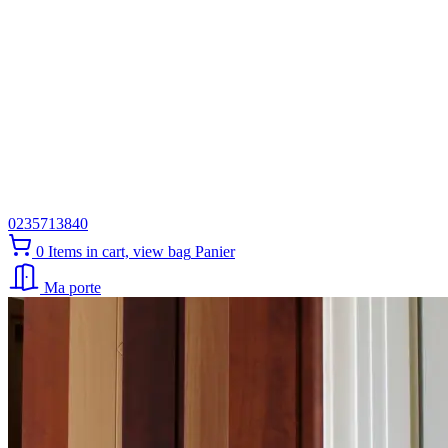
0235713840
0
Items in cart, view bag
Panier
Ma porte