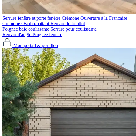
Serrure fenêtre et porte fenêtre
Crémone Ouverture à la Francaise
Crémone Oscillo-battant
Renvoi de fouillot
Poignée baie coulissante
Serrure pour coulissante
Renvoi d'angle
Poignee fenetre
Mon portail & portillon