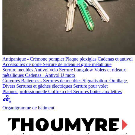
Antipanique - Crémone pompier
Plaque plexiglas
Cadenas et antivol
Accessoires de porte
Serrure de rideau et grille métallique
Serrure meubles
Antivol velo
Serrure bungalow
Volets et rideaux
métalliques
Cadenas - Antivol U moto
Gravures
Batteuses - Serrures de meubles
Signalisation, Outillage,
Divers
Serrures et gâches électriques
Serrure pour volet
Plaques professionnelle
Coffre a clef
Serrures boites aux lettres
Organigramme de bâtiment