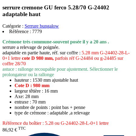
serrure cremone GU ferco 5.28/70 G-24402
adaptable haut
Catégorie :
Serrure bungalow
Référence :
7779
Crémone
très
commune-souvent
posée
il y a 20 ans .
serrure a relevage de poignée.
adaptable en partie haute, réf.
sur coffre :
5.28 mm G-24402-28-L-
0+1 lettre
cote D 980 mm,
parfois réf G-24484 ou g-24485 sur
coffre 28/70
astuce : rallonge recoupable pour ajustement. Sélectionner le
prolongateur ou la rallonge
hauteur : 1530 mm ajustable haut
Cote D : 980 mm
largeur têtière : 16 mm
Axe: 28 mm
entraxe : 70 mm
nombre de points : point bas + penne
type de crémone : adaptable ,a relevage
Référence du boîtier : 5.28 ou G-24402-28-L-0+1 lettre
TTC
86,92 €