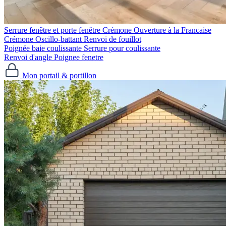
Serrure fenêtre et porte fenêtre
Crémone Ouverture à la Francaise
Crémone Oscillo-battant
Renvoi de fouillot
Poignée baie coulissante
Serrure pour coulissante
Renvoi d'angle
Poignee fenetre
Mon portail & portillon