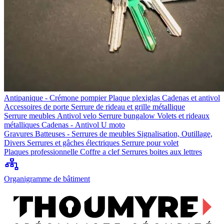
Antipanique - Crémone pompier
Plaque plexiglas
Cadenas et antivol
Accessoires de porte
Serrure de rideau et grille métallique
Serrure meubles
Antivol velo
Serrure bungalow
Volets et rideaux
métalliques
Cadenas - Antivol U moto
Gravures
Batteuses - Serrures de meubles
Signalisation, Outillage,
Divers
Serrures et gâches électriques
Serrure pour volet
Plaques professionnelle
Coffre a clef
Serrures boites aux lettres
Organigramme de bâtiment