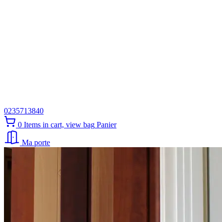
0235713840
0
Items in cart, view bag
Panier
Ma porte