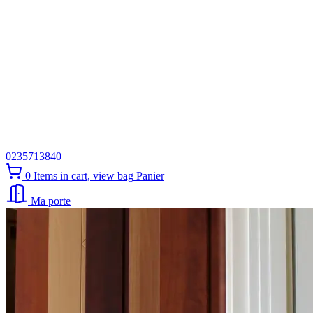
0235713840
0
Items in cart, view bag
Panier
Ma porte