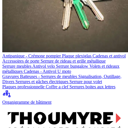
Antipanique - Crémone pompier
Plaque plexiglas
Cadenas et antivol
Accessoires de porte
Serrure de rideau et grille métallique
Serrure meubles
Antivol velo
Serrure bungalow
Volets et rideaux
métalliques
Cadenas - Antivol U moto
Gravures
Batteuses - Serrures de meubles
Signalisation, Outillage,
Divers
Serrures et gâches électriques
Serrure pour volet
Plaques professionnelle
Coffre a clef
Serrures boites aux lettres
Organigramme de bâtiment