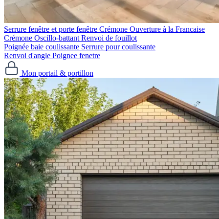
Serrure fenêtre et porte fenêtre
Crémone Ouverture à la Francaise
Crémone Oscillo-battant
Renvoi de fouillot
Poignée baie coulissante
Serrure pour coulissante
Renvoi d'angle
Poignee fenetre
Mon portail & portillon