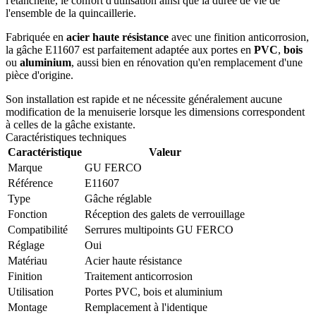
l'étanchéité, le confort d'utilisation ainsi que la durée de vie de
l'ensemble de la quincaillerie.
Fabriquée en
acier haute résistance
avec une finition anticorrosion,
la gâche E11607 est parfaitement adaptée aux portes en
PVC
,
bois
ou
aluminium
, aussi bien en rénovation qu'en remplacement d'une
pièce d'origine.
Son installation est rapide et ne nécessite généralement aucune
modification de la menuiserie lorsque les dimensions correspondent
à celles de la gâche existante.
Caractéristiques techniques
Caractéristique
Valeur
Marque
GU FERCO
Référence
E11607
Type
Gâche réglable
Fonction
Réception des galets de verrouillage
Compatibilité
Serrures multipoints GU FERCO
Réglage
Oui
Matériau
Acier haute résistance
Finition
Traitement anticorrosion
Utilisation
Portes PVC, bois et aluminium
Montage
Remplacement à l'identique