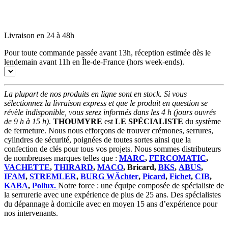
Livraison en 24 à 48h
Pour toute commande passée avant 13h, réception estimée dès le
lendemain avant 11h en Île-de-France (hors week-ends).
La plupart de nos produits en ligne sont en stock. Si vous
sélectionnez la livraison express et que le produit en question se
révèle indisponible, vous serez informés dans les 4 h (jours ouvrés
de 9 h à 15 h)
.
THOUMYRE
est
LE SPÉCIALISTE
du système
de fermeture. Nous nous efforçons de trouver crémones, serrures,
cylindres de sécurité, poignées de toutes sortes ainsi que la
confection de clés pour tous vos projets. Nous sommes distributeurs
de nombreuses marques telles que :
MARC
,
FERCOMATIC
,
VACHETTE
,
THIRARD
,
MACO
, Bricard,
BKS
,
ABUS
,
IFAM
,
STREMLER
,
BURG WÄchter
,
Picard
,
Fichet
,
CIB
,
KABA
,
Pollux.
Notre force : une équipe composée de spécialiste de
la serrurerie avec une expérience de plus de 25 ans. Des spécialistes
du dépannage à domicile avec en moyen 15 ans d’expérience pour
nos intervenants.