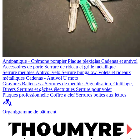
Antipanique - Crémone pompier
Plaque plexiglas
Cadenas et antivol
Accessoires de porte
Serrure de rideau et grille métallique
Serrure meubles
Antivol velo
Serrure bungalow
Volets et rideaux
métalliques
Cadenas - Antivol U moto
Gravures
Batteuses - Serrures de meubles
Signalisation, Outillage,
Divers
Serrures et gâches électriques
Serrure pour volet
Plaques professionnelle
Coffre a clef
Serrures boites aux lettres
Organigramme de bâtiment