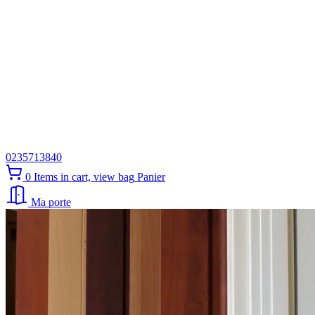
0235713840
0
Items in cart, view bag
Panier
Ma porte