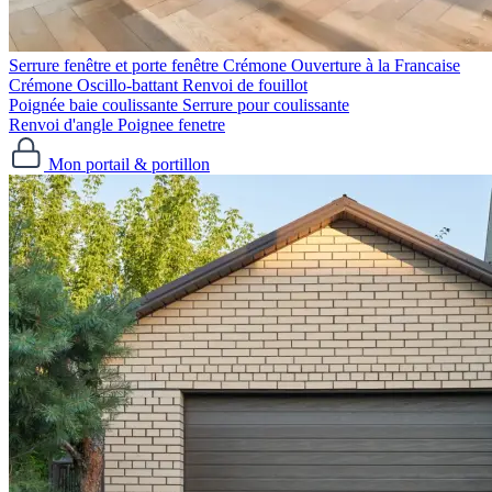
Serrure fenêtre et porte fenêtre
Crémone Ouverture à la Francaise
Crémone Oscillo-battant
Renvoi de fouillot
Poignée baie coulissante
Serrure pour coulissante
Renvoi d'angle
Poignee fenetre
Mon portail & portillon