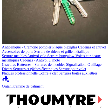
Antipanique - Crémone pompier
Plaque plexiglas
Cadenas et antivol
Accessoires de porte
Serrure de rideau et grille métallique
Serrure meubles
Antivol velo
Serrure bungalow
Volets et rideaux
métalliques
Cadenas - Antivol U moto
Gravures
Batteuses - Serrures de meubles
Signalisation, Outillage,
Divers
Serrures et gâches électriques
Serrure pour volet
Plaques professionnelle
Coffre a clef
Serrures boites aux lettres
Organigramme de bâtiment