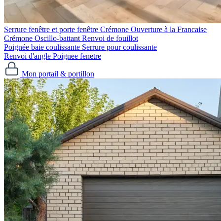
Serrure fenêtre et porte fenêtre
Crémone Ouverture à la Francaise
Crémone Oscillo-battant
Renvoi de fouillot
Poignée baie coulissante
Serrure pour coulissante
Renvoi d'angle
Poignee fenetre
Mon portail & portillon