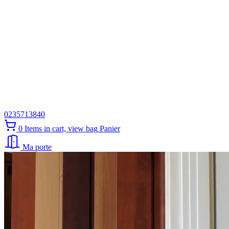
0235713840
0
Items in cart, view bag
Panier
Ma porte