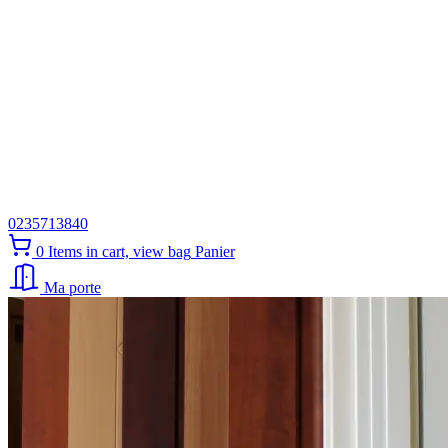
0235713840
0
Items in cart, view bag
Panier
Ma porte