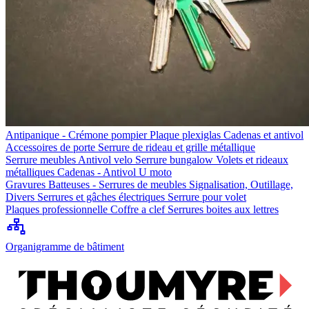
Antipanique - Crémone pompier
Plaque plexiglas
Cadenas et antivol
Accessoires de porte
Serrure de rideau et grille métallique
Serrure meubles
Antivol velo
Serrure bungalow
Volets et rideaux
métalliques
Cadenas - Antivol U moto
Gravures
Batteuses - Serrures de meubles
Signalisation, Outillage,
Divers
Serrures et gâches électriques
Serrure pour volet
Plaques professionnelle
Coffre a clef
Serrures boites aux lettres
Organigramme de bâtiment