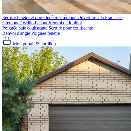
Serrure fenêtre et porte fenêtre
Crémone Ouverture à la Francaise
Crémone Oscillo-battant
Renvoi de fouillot
Poignée baie coulissante
Serrure pour coulissante
Renvoi d'angle
Poignee fenetre
Mon portail & portillon