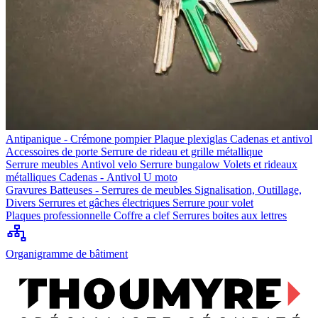
Antipanique - Crémone pompier
Plaque plexiglas
Cadenas et antivol
Accessoires de porte
Serrure de rideau et grille métallique
Serrure meubles
Antivol velo
Serrure bungalow
Volets et rideaux
métalliques
Cadenas - Antivol U moto
Gravures
Batteuses - Serrures de meubles
Signalisation, Outillage,
Divers
Serrures et gâches électriques
Serrure pour volet
Plaques professionnelle
Coffre a clef
Serrures boites aux lettres
Organigramme de bâtiment