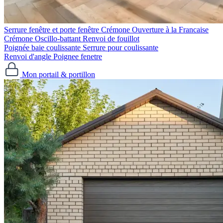
Serrure fenêtre et porte fenêtre
Crémone Ouverture à la Francaise
Crémone Oscillo-battant
Renvoi de fouillot
Poignée baie coulissante
Serrure pour coulissante
Renvoi d'angle
Poignee fenetre
Mon portail & portillon