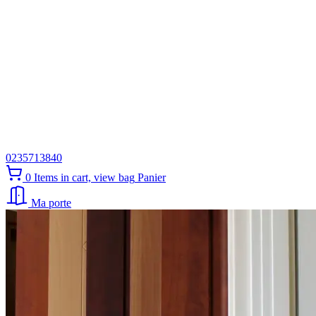
0235713840
0
Items in cart, view bag
Panier
Ma porte