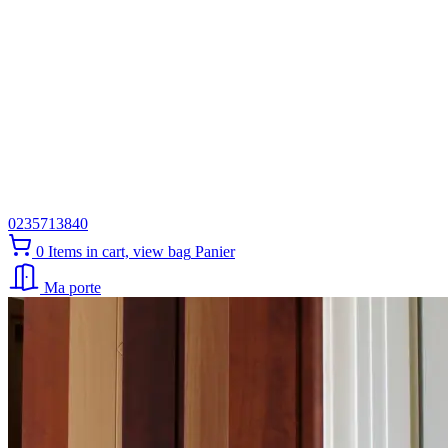
0235713840
0
Items in cart, view bag
Panier
Ma porte