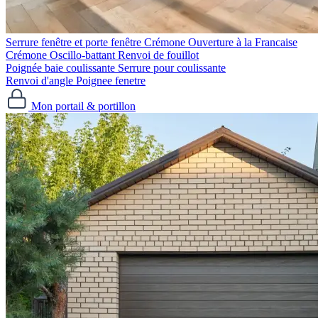
Serrure fenêtre et porte fenêtre
Crémone Ouverture à la Francaise
Crémone Oscillo-battant
Renvoi de fouillot
Poignée baie coulissante
Serrure pour coulissante
Renvoi d'angle
Poignee fenetre
Mon portail & portillon