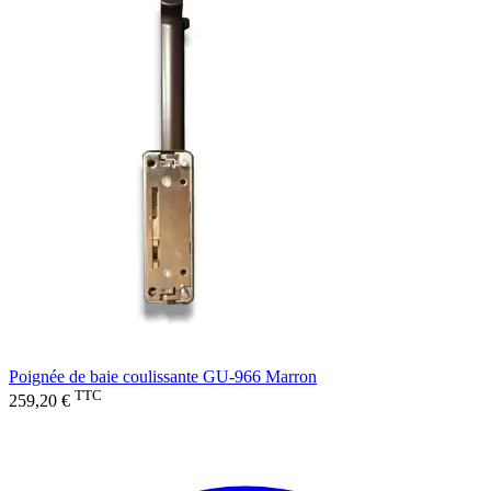
Poignée de baie coulissante GU-966 Marron
TTC
259,20 €