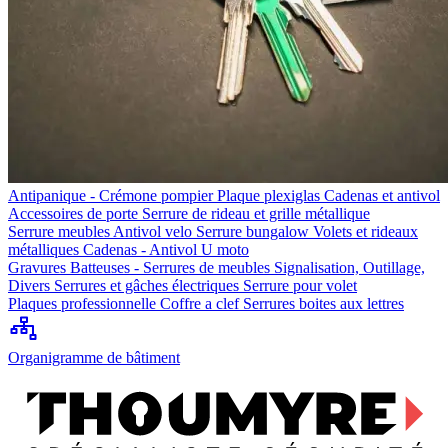
Antipanique - Crémone pompier
Plaque plexiglas
Cadenas et antivol
Accessoires de porte
Serrure de rideau et grille métallique
Serrure meubles
Antivol velo
Serrure bungalow
Volets et rideaux
métalliques
Cadenas - Antivol U moto
Gravures
Batteuses - Serrures de meubles
Signalisation, Outillage,
Divers
Serrures et gâches électriques
Serrure pour volet
Plaques professionnelle
Coffre a clef
Serrures boites aux lettres
Organigramme de bâtiment