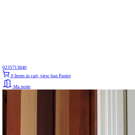
0235713840
0
Items in cart, view bag
Panier
Ma porte