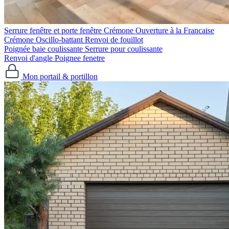
Serrure fenêtre et porte fenêtre
Crémone Ouverture à la Francaise
Crémone Oscillo-battant
Renvoi de fouillot
Poignée baie coulissante
Serrure pour coulissante
Renvoi d'angle
Poignee fenetre
Mon portail & portillon