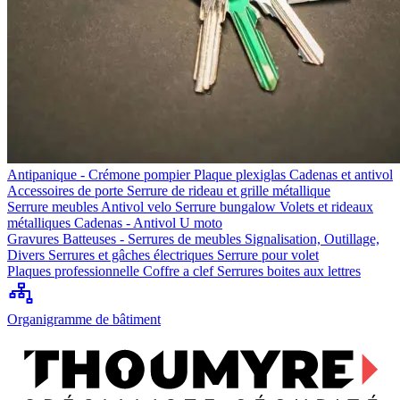
Antipanique - Crémone pompier
Plaque plexiglas
Cadenas et antivol
Accessoires de porte
Serrure de rideau et grille métallique
Serrure meubles
Antivol velo
Serrure bungalow
Volets et rideaux
métalliques
Cadenas - Antivol U moto
Gravures
Batteuses - Serrures de meubles
Signalisation, Outillage,
Divers
Serrures et gâches électriques
Serrure pour volet
Plaques professionnelle
Coffre a clef
Serrures boites aux lettres
Organigramme de bâtiment