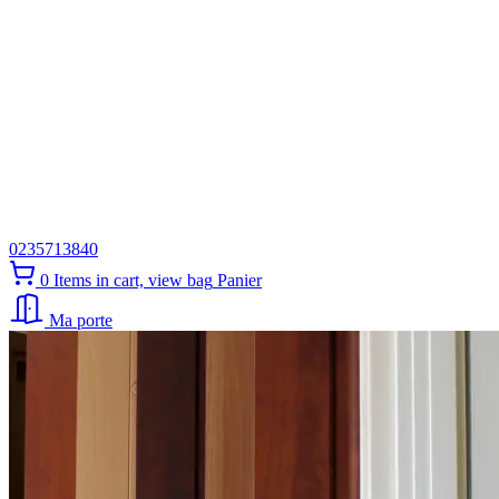
0235713840
0
Items in cart, view bag
Panier
Ma porte