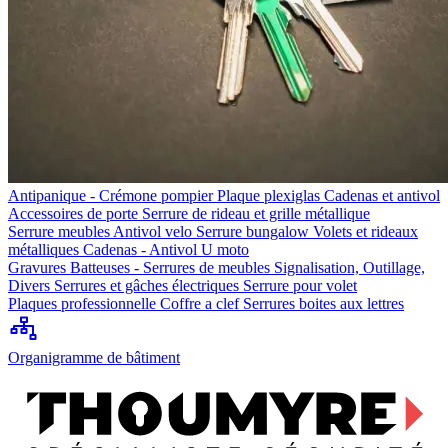
Antipanique - Crémone pompier
Plaque plexiglas
Cadenas et antivol
Accessoires de porte
Serrure de rideau et grille métallique
Serrure meubles
Antivol velo
Serrure bungalow
Volets et rideaux
métalliques
Cadenas - Antivol U moto
Gravures
Batteuses - Serrures de meubles
Signalisation, Outillage,
Divers
Serrures et gâches électriques
Serrure pour volet
Plaques professionnelle
Coffre a clef
Serrures boites aux lettres
Organigramme de bâtiment