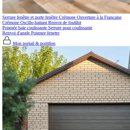
Serrure fenêtre et porte fenêtre
Crémone Ouverture à la Francaise
Crémone Oscillo-battant
Renvoi de fouillot
Poignée baie coulissante
Serrure pour coulissante
Renvoi d'angle
Poignee fenetre
Mon portail & portillon