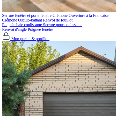
Serrure fenêtre et porte fenêtre
Crémone Ouverture à la Francaise
Crémone Oscillo-battant
Renvoi de fouillot
Poignée baie coulissante
Serrure pour coulissante
Renvoi d'angle
Poignee fenetre
Mon portail & portillon