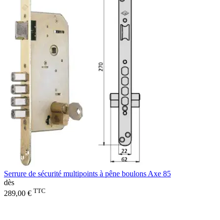
Serrure de sécurité multipoints à pêne boulons Axe 85
dès
TTC
289,00 €