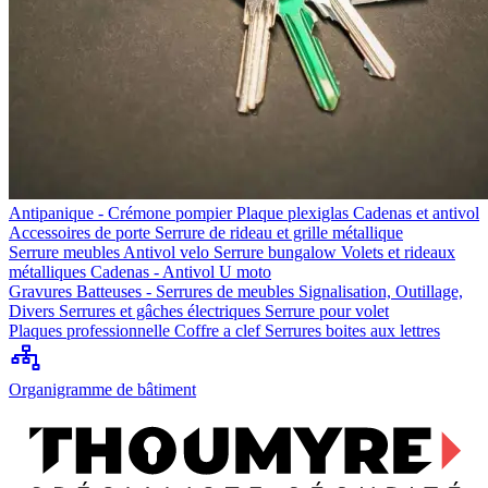
Antipanique - Crémone pompier
Plaque plexiglas
Cadenas et antivol
Accessoires de porte
Serrure de rideau et grille métallique
Serrure meubles
Antivol velo
Serrure bungalow
Volets et rideaux
métalliques
Cadenas - Antivol U moto
Gravures
Batteuses - Serrures de meubles
Signalisation, Outillage,
Divers
Serrures et gâches électriques
Serrure pour volet
Plaques professionnelle
Coffre a clef
Serrures boites aux lettres
Organigramme de bâtiment