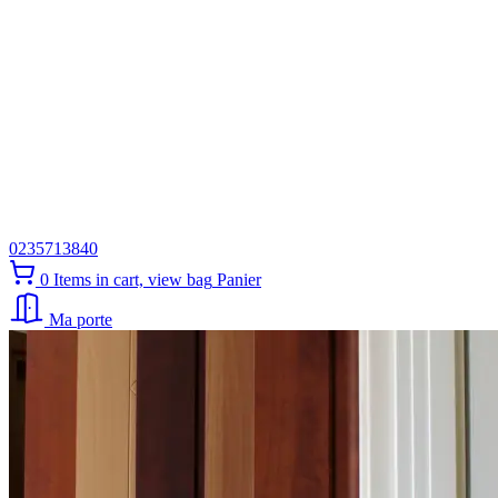
0235713840
0
Items in cart, view bag
Panier
Ma porte