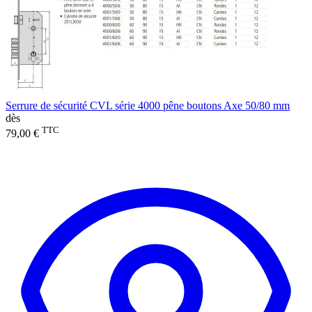
Serrure de sécurité CVL série 4000 pêne boutons Axe 50/80 mm
dès
TTC
79,00 €