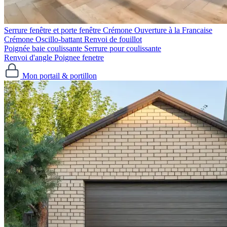
Serrure fenêtre et porte fenêtre
Crémone Ouverture à la Francaise
Crémone Oscillo-battant
Renvoi de fouillot
Poignée baie coulissante
Serrure pour coulissante
Renvoi d'angle
Poignee fenetre
Mon portail & portillon