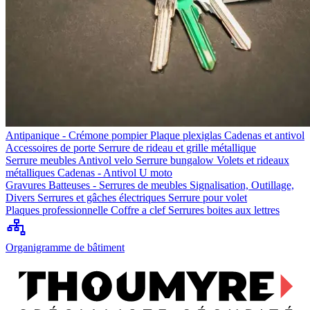
Antipanique - Crémone pompier
Plaque plexiglas
Cadenas et antivol
Accessoires de porte
Serrure de rideau et grille métallique
Serrure meubles
Antivol velo
Serrure bungalow
Volets et rideaux
métalliques
Cadenas - Antivol U moto
Gravures
Batteuses - Serrures de meubles
Signalisation, Outillage,
Divers
Serrures et gâches électriques
Serrure pour volet
Plaques professionnelle
Coffre a clef
Serrures boites aux lettres
Organigramme de bâtiment