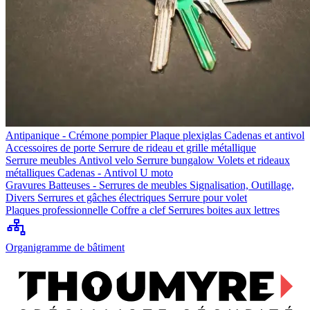
Antipanique - Crémone pompier
Plaque plexiglas
Cadenas et antivol
Accessoires de porte
Serrure de rideau et grille métallique
Serrure meubles
Antivol velo
Serrure bungalow
Volets et rideaux
métalliques
Cadenas - Antivol U moto
Gravures
Batteuses - Serrures de meubles
Signalisation, Outillage,
Divers
Serrures et gâches électriques
Serrure pour volet
Plaques professionnelle
Coffre a clef
Serrures boites aux lettres
Organigramme de bâtiment