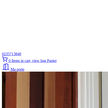
0235713840
0
Items in cart, view bag
Panier
Ma porte