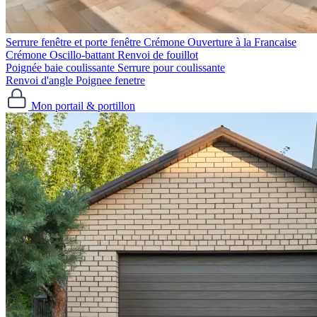
Serrure fenêtre et porte fenêtre
Crémone Ouverture à la Francaise
Crémone Oscillo-battant
Renvoi de fouillot
Poignée baie coulissante
Serrure pour coulissante
Renvoi d'angle
Poignee fenetre
Mon portail & portillon