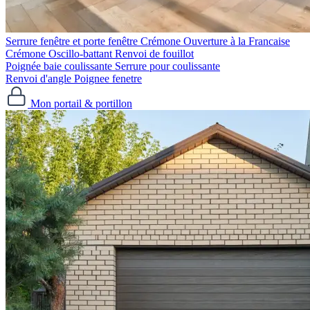
Serrure fenêtre et porte fenêtre
Crémone Ouverture à la Francaise
Crémone Oscillo-battant
Renvoi de fouillot
Poignée baie coulissante
Serrure pour coulissante
Renvoi d'angle
Poignee fenetre
Mon portail & portillon