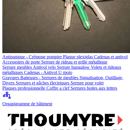
Antipanique - Crémone pompier
Plaque plexiglas
Cadenas et antivol
Accessoires de porte
Serrure de rideau et grille métallique
Serrure meubles
Antivol velo
Serrure bungalow
Volets et rideaux
métalliques
Cadenas - Antivol U moto
Gravures
Batteuses - Serrures de meubles
Signalisation, Outillage,
Divers
Serrures et gâches électriques
Serrure pour volet
Plaques professionnelle
Coffre a clef
Serrures boites aux lettres
Organigramme de bâtiment