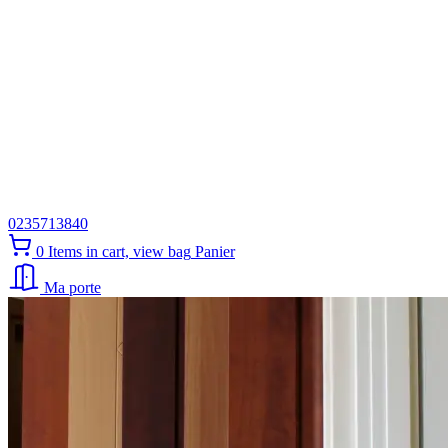
0235713840
0
Items in cart, view bag
Panier
Ma porte