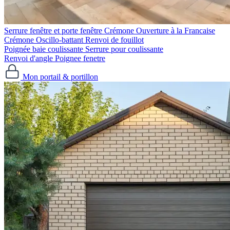
Serrure fenêtre et porte fenêtre
Crémone Ouverture à la Francaise
Crémone Oscillo-battant
Renvoi de fouillot
Poignée baie coulissante
Serrure pour coulissante
Renvoi d'angle
Poignee fenetre
Mon portail & portillon