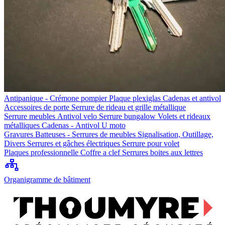
Antipanique - Crémone pompier
Plaque plexiglas
Cadenas et antivol
Accessoires de porte
Serrure de rideau et grille métallique
Serrure meubles
Antivol velo
Serrure bungalow
Volets et rideaux
métalliques
Cadenas - Antivol U moto
Gravures
Batteuses - Serrures de meubles
Signalisation, Outillage,
Divers
Serrures et gâches électriques
Serrure pour volet
Plaques professionnelle
Coffre a clef
Serrures boites aux lettres
Organigramme de bâtiment