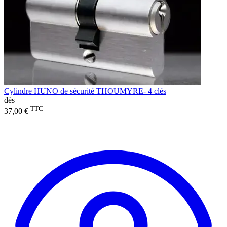
Cylindre HUNO de sécurité THOUMYRE- 4 clés
dès
TTC
37,00 €