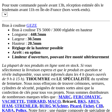
Pour toute commande passée avant 13h, réception estimée dès le
lendemain avant 11h en Île-de-France (hors week-ends).
Bras à coulisse
GEZE
Bras à coulisse TS 5000 / 3000 réglable en hauteur
Longueur :
448.5mm
Largeur :
30.5mm
Hauteur :
20.5mm
Réglage de la hauteur possible
Arrêt : en option
Limiteur d'ouverture, pouvant être monté ultérieurement
La plupart de nos produits en ligne sont en stock. Si vous
sélectionnez la livraison express et que le produit en question se
révèle indisponible, vous serez informés dans les 4 h (jours ouvrés
de 9 h à 15 h)
.
THOUMYRE
est
LE SPÉCIALISTE
du système
de fermeture. Nous nous efforçons de trouver crémones, serrures,
cylindres de sécurité, poignées de toutes sortes ainsi que la
confection de clés pour tous vos projets. Nous sommes distributeurs
de nombreuses marques telles que :
MARC
,
FERCOMATIC
,
VACHETTE
,
THIRARD
,
MACO
, Bricard,
BKS
,
ABUS
,
IFAM
,
STREMLER
,
BURG WÄchter
,
Picard
,
Fichet
,
CIB
,
KABA
,
Pollux.
Notre force : une équipe composée de spécialiste de