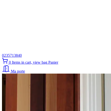
0235713840
0
Items in cart, view bag
Panier
Ma porte