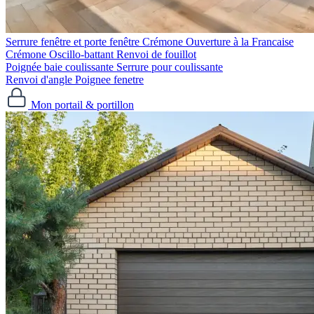
Serrure fenêtre et porte fenêtre
Crémone Ouverture à la Francaise
Crémone Oscillo-battant
Renvoi de fouillot
Poignée baie coulissante
Serrure pour coulissante
Renvoi d'angle
Poignee fenetre
Mon portail & portillon