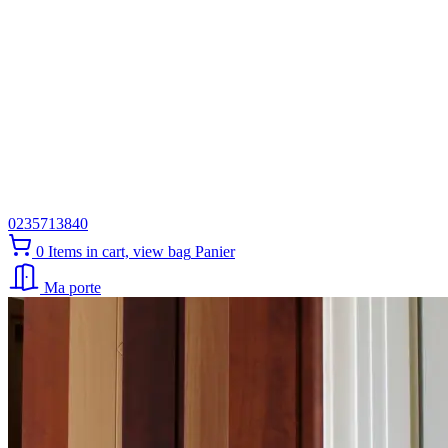
0235713840
0
Items in cart, view bag
Panier
Ma porte