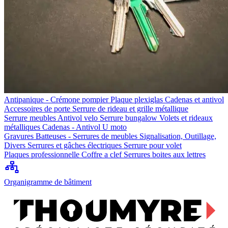
Antipanique - Crémone pompier
Plaque plexiglas
Cadenas et antivol
Accessoires de porte
Serrure de rideau et grille métallique
Serrure meubles
Antivol velo
Serrure bungalow
Volets et rideaux
métalliques
Cadenas - Antivol U moto
Gravures
Batteuses - Serrures de meubles
Signalisation, Outillage,
Divers
Serrures et gâches électriques
Serrure pour volet
Plaques professionnelle
Coffre a clef
Serrures boites aux lettres
Organigramme de bâtiment