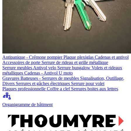
Antipanique - Crémone pompier
Plaque plexiglas
Cadenas et antivol
Accessoires de porte
Serrure de rideau et grille métallique
Serrure meubles
Antivol velo
Serrure bungalow
Volets et rideaux
métalliques
Cadenas - Antivol U moto
Gravures
Batteuses - Serrures de meubles
Signalisation, Outillage,
Divers
Serrures et gâches électriques
Serrure pour volet
Plaques professionnelle
Coffre a clef
Serrures boites aux lettres
Organigramme de bâtiment