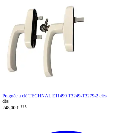
Poignée a clé TECHNAL E11499 T3249-T3279-2 clés
dès
TTC
248,00 €