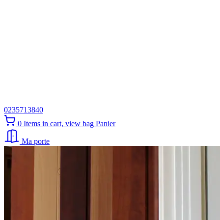
0235713840
0
Items in cart, view bag
Panier
Ma porte