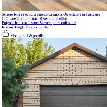
Serrure fenêtre et porte fenêtre
Crémone Ouverture à la Francaise
Crémone Oscillo-battant
Renvoi de fouillot
Poignée baie coulissante
Serrure pour coulissante
Renvoi d'angle
Poignee fenetre
Mon portail & portillon