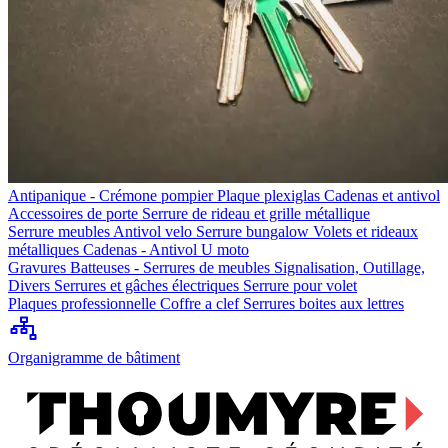
Antipanique - Crémone pompier
Plaque plexiglas
Cadenas et antivol
Accessoires de porte
Serrure de rideau et grille métallique
Serrure meubles
Antivol velo
Serrure bungalow
Volets et rideaux
métalliques
Cadenas - Antivol U moto
Gravures
Batteuses - Serrures de meubles
Signalisation, Outillage,
Divers
Serrures et gâches électriques
Serrure pour volet
Plaques professionnelle
Coffre a clef
Serrures boites aux lettres
Organigramme de bâtiment