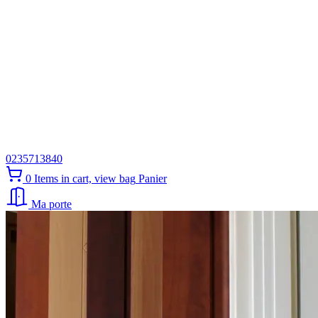
0235713840
0
Items in cart, view bag
Panier
Ma porte