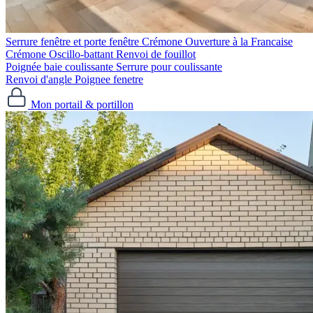
Serrure fenêtre et porte fenêtre
Crémone Ouverture à la Francaise
Crémone Oscillo-battant
Renvoi de fouillot
Poignée baie coulissante
Serrure pour coulissante
Renvoi d'angle
Poignee fenetre
Mon portail & portillon