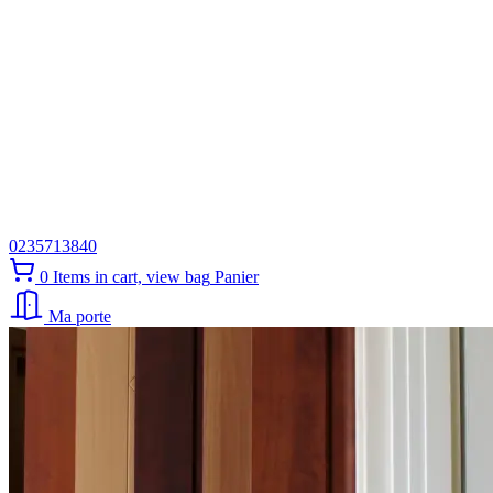
0235713840
0
Items in cart, view bag
Panier
Ma porte