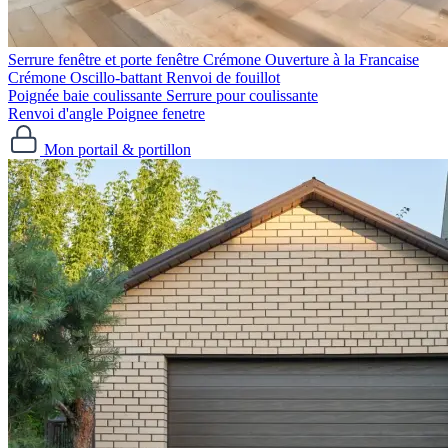
Serrure fenêtre et porte fenêtre
Crémone Ouverture à la Francaise
Crémone Oscillo-battant
Renvoi de fouillot
Poignée baie coulissante
Serrure pour coulissante
Renvoi d'angle
Poignee fenetre
Mon portail & portillon