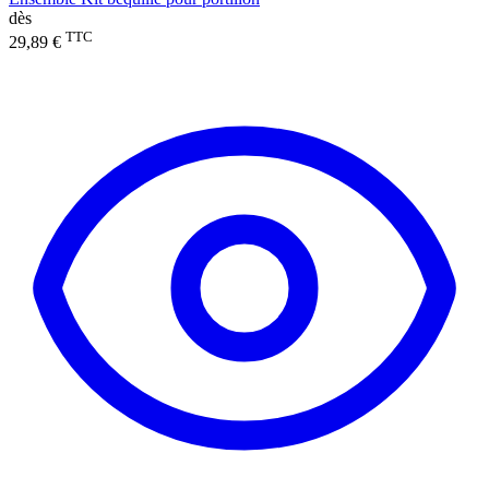
dès
TTC
29,89 €