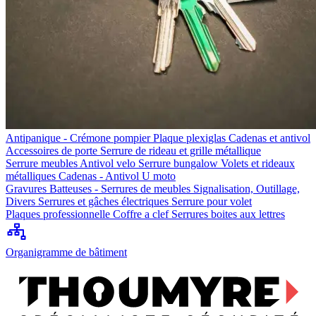
Antipanique - Crémone pompier
Plaque plexiglas
Cadenas et antivol
Accessoires de porte
Serrure de rideau et grille métallique
Serrure meubles
Antivol velo
Serrure bungalow
Volets et rideaux
métalliques
Cadenas - Antivol U moto
Gravures
Batteuses - Serrures de meubles
Signalisation, Outillage,
Divers
Serrures et gâches électriques
Serrure pour volet
Plaques professionnelle
Coffre a clef
Serrures boites aux lettres
Organigramme de bâtiment