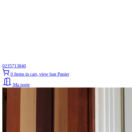
0235713840
0
Items in cart, view bag
Panier
Ma porte