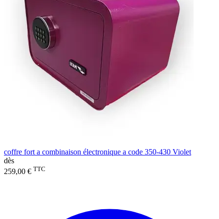
coffre fort a combinaison électronique a code 350-430 Violet
dès
TTC
259,00 €