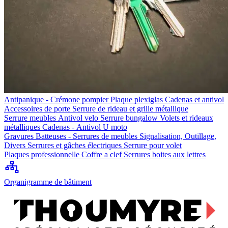
Antipanique - Crémone pompier
Plaque plexiglas
Cadenas et antivol
Accessoires de porte
Serrure de rideau et grille métallique
Serrure meubles
Antivol velo
Serrure bungalow
Volets et rideaux
métalliques
Cadenas - Antivol U moto
Gravures
Batteuses - Serrures de meubles
Signalisation, Outillage,
Divers
Serrures et gâches électriques
Serrure pour volet
Plaques professionnelle
Coffre a clef
Serrures boites aux lettres
Organigramme de bâtiment