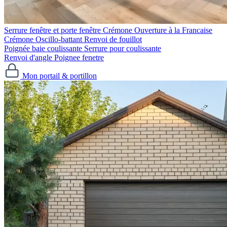
Serrure fenêtre et porte fenêtre
Crémone Ouverture à la Francaise
Crémone Oscillo-battant
Renvoi de fouillot
Poignée baie coulissante
Serrure pour coulissante
Renvoi d'angle
Poignee fenetre
Mon portail & portillon