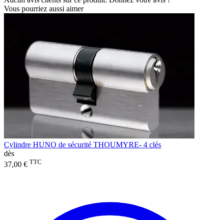
Vous pourriez aussi aimer
Cylindre HUNO de sécurité THOUMYRE- 4 clés
dès
TTC
37,00 €